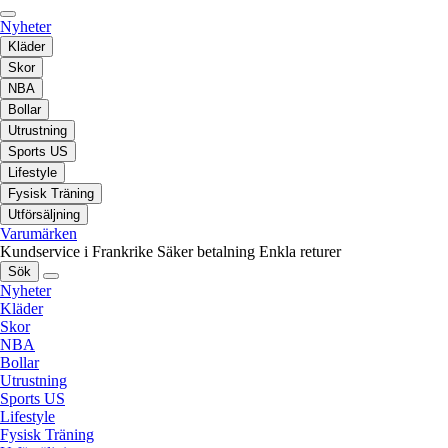
Nyheter
Kläder
Skor
NBA
Bollar
Utrustning
Sports US
Lifestyle
Fysisk Träning
Utförsäljning
Varumärken
Kundservice i Frankrike
Säker betalning
Enkla returer
Sök
Nyheter
Kläder
Skor
NBA
Bollar
Utrustning
Sports US
Lifestyle
Fysisk Träning