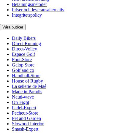
Betalningsmetoder
Priser och leveransalternativ
Integritetspolicy
Våra butiker
Daily Bikers
Direct Running
Direct-Volley
Espace Golf
Foot-Store
Galop Store
Golf and co
Handball-Store
House of Rugby
La sellerie de Maé
Made in Paradis
Nauti-wave
On-Fight
Padel-Expert
Pecheur-Store
Pet and Garden
Slowood Interior
Smash-Expert