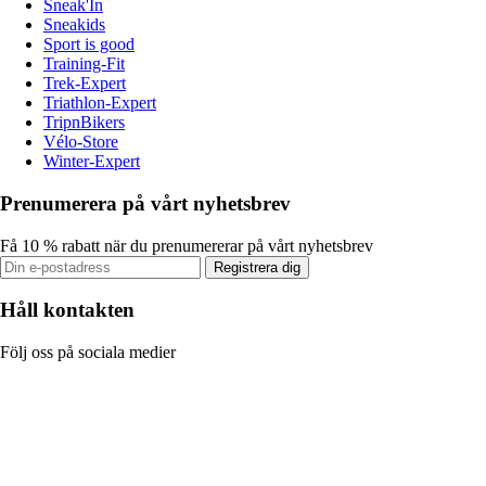
Sneak'In
Sneakids
Sport is good
Training-Fit
Trek-Expert
Triathlon-Expert
TripnBikers
Vélo-Store
Winter-Expert
Prenumerera på vårt nyhetsbrev
Få 10 % rabatt när du prenumererar på vårt nyhetsbrev
Registrera dig
Håll kontakten
Följ oss på sociala medier