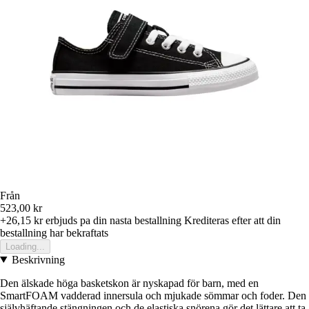
Från
523,00 kr
+26,15 kr
erbjuds pa din nasta bestallning
Krediteras efter att din
bestallning har bekraftats
Loading...
Beskrivning
Den älskade höga basketskon är nyskapad för barn, med en
SmartFOAM vadderad innersula och mjukade sömmar och foder. Den
självhäftande stängningen och de elastiska snörena gör det lättare att ta