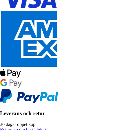
Leverans och retur
30 dagar öppet köp
Returnera din beställning