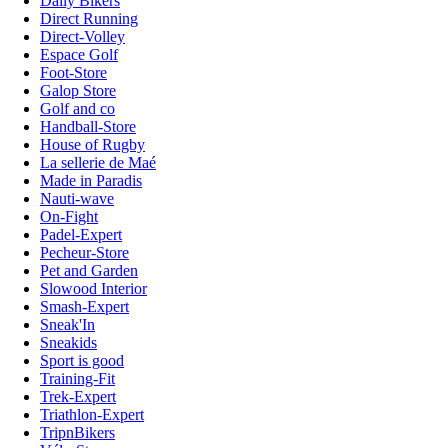
Daily Bikers
Direct Running
Direct-Volley
Espace Golf
Foot-Store
Galop Store
Golf and co
Handball-Store
House of Rugby
La sellerie de Maé
Made in Paradis
Nauti-wave
On-Fight
Padel-Expert
Pecheur-Store
Pet and Garden
Slowood Interior
Smash-Expert
Sneak'In
Sneakids
Sport is good
Training-Fit
Trek-Expert
Triathlon-Expert
TripnBikers