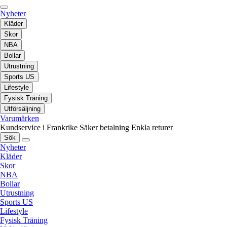
Nyheter
Kläder
Skor
NBA
Bollar
Utrustning
Sports US
Lifestyle
Fysisk Träning
Utförsäljning
Varumärken
Kundservice i Frankrike
Säker betalning
Enkla returer
Sök
Nyheter
Kläder
Skor
NBA
Bollar
Utrustning
Sports US
Lifestyle
Fysisk Träning