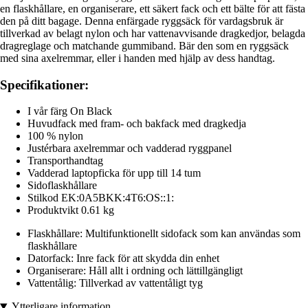
en flaskhållare, en organiserare, ett säkert fack och ett bälte för att fästa
den på ditt bagage. Denna enfärgade ryggsäck för vardagsbruk är
tillverkad av belagt nylon och har vattenavvisande dragkedjor, belagda
dragreglage och matchande gummiband. Bär den som en ryggsäck
med sina axelremmar, eller i handen med hjälp av dess handtag.
Specifikationer:
I vår färg On Black
Huvudfack med fram- och bakfack med dragkedja
100 % nylon
Justérbara axelremmar och vadderad ryggpanel
Transporthandtag
Vadderad laptopficka för upp till 14 tum
Sidoflaskhållare
Stilkod EK:0A5BKK:4T6:OS::1:
Produktvikt 0.61 kg
Flaskhållare: Multifunktionellt sidofack som kan användas som
flaskhållare
Datorfack: Inre fack för att skydda din enhet
Organiserare: Håll allt i ordning och lättillgängligt
Vattentålig: Tillverkad av vattentåligt tyg
Ytterligare information