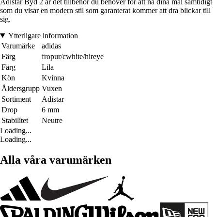
Adistar Byd 2 är det tillbehör du behöver för att nå dina mål samtidigt
som du visar en modern stil som garanterat kommer att dra blickar till
sig.
Ytterligare information
Varumärke
adidas
Färg
fropur/cwhite/hireye
Färg
Lila
Kön
Kvinna
Åldersgrupp
Vuxen
Sortiment
Adistar
Drop
6 mm
Stabilitet
Neutre
Loading...
Loading...
Alla våra varumärken