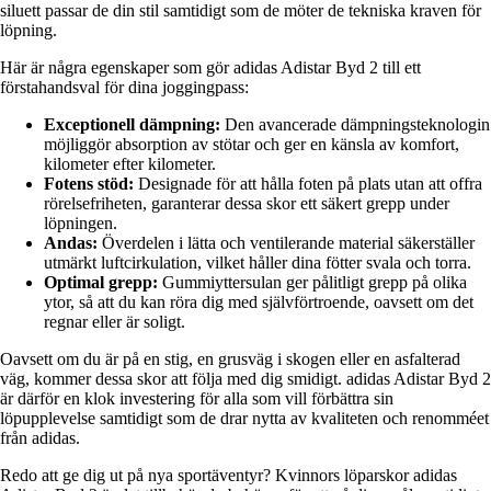
siluett passar de din stil samtidigt som de möter de tekniska kraven för
löpning.
Här är några egenskaper som gör adidas Adistar Byd 2 till ett
förstahandsval för dina joggingpass:
Exceptionell dämpning:
Den avancerade dämpningsteknologin
möjliggör absorption av stötar och ger en känsla av komfort,
kilometer efter kilometer.
Fotens stöd:
Designade för att hålla foten på plats utan att offra
rörelsefriheten, garanterar dessa skor ett säkert grepp under
löpningen.
Andas:
Överdelen i lätta och ventilerande material säkerställer
utmärkt luftcirkulation, vilket håller dina fötter svala och torra.
Optimal grepp:
Gummiyttersulan ger pålitligt grepp på olika
ytor, så att du kan röra dig med självförtroende, oavsett om det
regnar eller är soligt.
Oavsett om du är på en stig, en grusväg i skogen eller en asfalterad
väg, kommer dessa skor att följa med dig smidigt. adidas Adistar Byd 2
är därför en klok investering för alla som vill förbättra sin
löpupplevelse samtidigt som de drar nytta av kvaliteten och renomméet
från adidas.
Redo att ge dig ut på nya sportäventyr? Kvinnors löparskor adidas