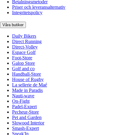
Betalningsmetoder
Priser och leveransalternativ
Integritetspolicy
Våra butiker
Daily Bikers
Direct Running
Direct-Volley
Espace Golf
Foot-Store
Galop Store
Golf and co
Handball-Store
House of Rugby
La sellerie de Maé
Made in Paradis
Nauti-wave
On-Fight
Padel-Expert
Pecheur-Store
Pet and Garden
Slowood Interior
Smash-Expert
Sneak'In