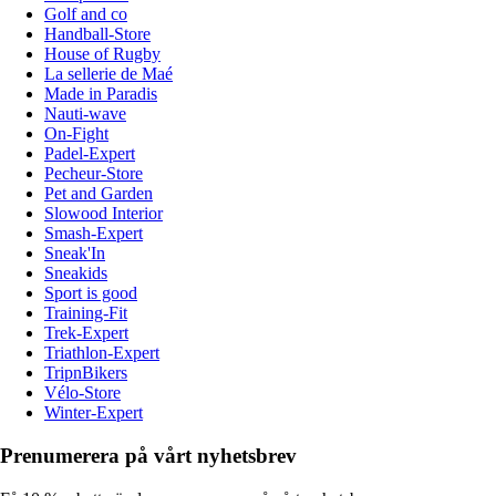
Golf and co
Handball-Store
House of Rugby
La sellerie de Maé
Made in Paradis
Nauti-wave
On-Fight
Padel-Expert
Pecheur-Store
Pet and Garden
Slowood Interior
Smash-Expert
Sneak'In
Sneakids
Sport is good
Training-Fit
Trek-Expert
Triathlon-Expert
TripnBikers
Vélo-Store
Winter-Expert
Prenumerera på vårt nyhetsbrev