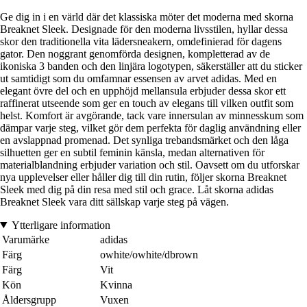
Ge dig in i en värld där det klassiska möter det moderna med skorna
Breaknet Sleek. Designade för den moderna livsstilen, hyllar dessa
skor den traditionella vita lädersneakern, omdefinierad för dagens
gator. Den noggrant genomförda designen, kompletterad av de
ikoniska 3 banden och den linjära logotypen, säkerställer att du sticker
ut samtidigt som du omfamnar essensen av arvet adidas. Med en
elegant övre del och en upphöjd mellansula erbjuder dessa skor ett
raffinerat utseende som ger en touch av elegans till vilken outfit som
helst. Komfort är avgörande, tack vare innersulan av minnesskum som
dämpar varje steg, vilket gör dem perfekta för daglig användning eller
en avslappnad promenad. Det synliga trebandsmärket och den låga
silhuetten ger en subtil feminin känsla, medan alternativen för
materialblandning erbjuder variation och stil. Oavsett om du utforskar
nya upplevelser eller håller dig till din rutin, följer skorna Breaknet
Sleek med dig på din resa med stil och grace. Låt skorna adidas
Breaknet Sleek vara ditt sällskap varje steg på vägen.
Ytterligare information
Varumärke
adidas
Färg
owhite/owhite/dbrown
Färg
Vit
Kön
Kvinna
Åldersgrupp
Vuxen