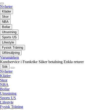
Nyheter
Kläder
Skor
NBA
Bollar
Utrustning
Sports US
Lifestyle
Fysisk Träning
Utförsäljning
Varumärken
Kundservice i Frankrike
Säker betalning
Enkla returer
Sök
Nyheter
Kläder
Skor
NBA
Bollar
Utrustning
Sports US
Lifestyle
Fysisk Träning