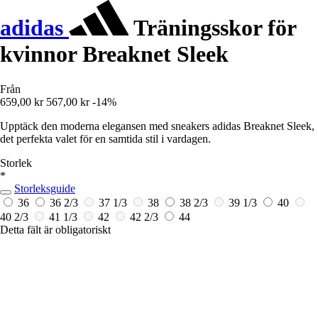
adidas
Träningsskor för
kvinnor Breaknet Sleek
Från
659,00 kr
567,00 kr
-14%
Upptäck den moderna elegansen med sneakers adidas Breaknet Sleek,
det perfekta valet för en samtida stil i vardagen.
Storlek
*
Storleksguide
36
36 2/3
37 1/3
38
38 2/3
39 1/3
40
40 2/3
41 1/3
42
42 2/3
44
Detta fält är obligatoriskt