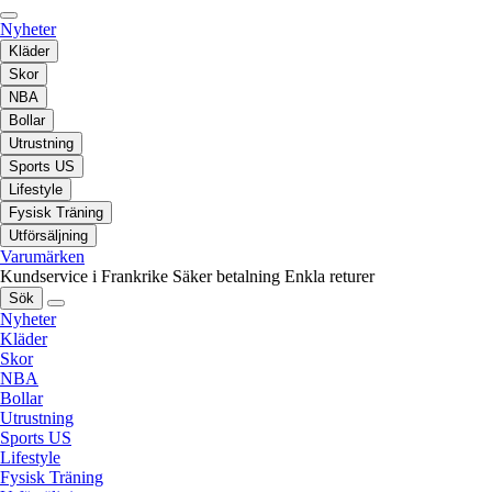
Nyheter
Kläder
Skor
NBA
Bollar
Utrustning
Sports US
Lifestyle
Fysisk Träning
Utförsäljning
Varumärken
Kundservice i Frankrike
Säker betalning
Enkla returer
Sök
Nyheter
Kläder
Skor
NBA
Bollar
Utrustning
Sports US
Lifestyle
Fysisk Träning