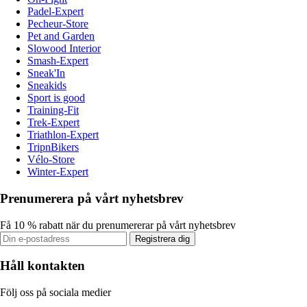
Padel-Expert
Pecheur-Store
Pet and Garden
Slowood Interior
Smash-Expert
Sneak'In
Sneakids
Sport is good
Training-Fit
Trek-Expert
Triathlon-Expert
TripnBikers
Vélo-Store
Winter-Expert
Prenumerera på vårt nyhetsbrev
Få 10 % rabatt när du prenumererar på vårt nyhetsbrev
Registrera dig
Håll kontakten
Följ oss på sociala medier