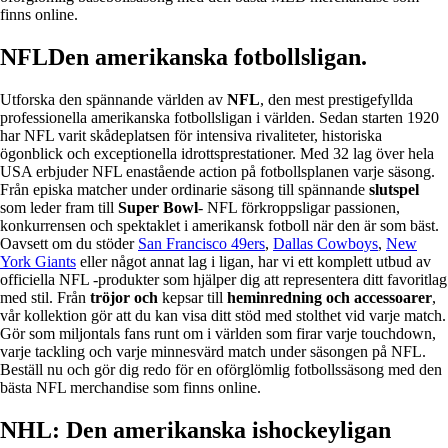
finns online.
NFLDen amerikanska fotbollsligan.
Utforska den spännande världen av
NFL
, den mest prestigefyllda
professionella amerikanska fotbollsligan i världen. Sedan starten 1920
har NFL varit skådeplatsen för intensiva rivaliteter, historiska
ögonblick och exceptionella idrottsprestationer. Med 32 lag över hela
USA erbjuder NFL enastående action på fotbollsplanen varje säsong.
Från episka matcher under ordinarie säsong till spännande
slutspel
som leder fram till
Super Bowl
- NFL förkroppsligar passionen,
konkurrensen och spektaklet i amerikansk fotboll när den är som bäst.
Oavsett om du stöder
San Francisco 49ers
,
Dallas Cowboys
,
New
York Giants
eller något annat lag i ligan, har vi ett komplett utbud av
officiella NFL -produkter som hjälper dig att representera ditt favoritlag
med stil. Från
tröjor och
kepsar till
heminredning och accessoarer
,
vår kollektion gör att du kan visa ditt stöd med stolthet vid varje match.
Gör som miljontals fans runt om i världen som firar varje touchdown,
varje tackling och varje minnesvärd match under säsongen på NFL.
Beställ nu och gör dig redo för en oförglömlig fotbollssäsong med den
bästa NFL merchandise som finns online.
NHL: Den amerikanska ishockeyligan