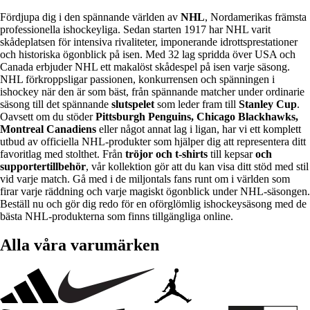
Fördjupa dig i den spännande världen av
NHL
, Nordamerikas främsta
professionella ishockeyliga. Sedan starten 1917 har NHL varit
skådeplatsen för intensiva rivaliteter, imponerande idrottsprestationer
och historiska ögonblick på isen. Med 32 lag spridda över USA och
Canada erbjuder NHL ett makalöst skådespel på isen varje säsong.
NHL förkroppsligar passionen, konkurrensen och spänningen i
ishockey när den är som bäst, från spännande matcher under ordinarie
säsong till det spännande
slutspelet
som leder fram till
Stanley Cup
.
Oavsett om du stöder
Pittsburgh Penguins, Chicago Blackhawks,
Montreal Canadiens
eller något annat lag i ligan, har vi ett komplett
utbud av officiella NHL-produkter som hjälper dig att representera ditt
favoritlag med stolthet. Från
tröjor och t-shirts
till kepsar
och
supportertillbehör
, vår kollektion gör att du kan visa ditt stöd med stil
vid varje match. Gå med i de miljontals fans runt om i världen som
firar varje räddning och varje magiskt ögonblick under NHL-säsongen.
Beställ nu och gör dig redo för en oförglömlig ishockeysäsong med de
bästa NHL-produkterna som finns tillgängliga online.
Alla våra varumärken