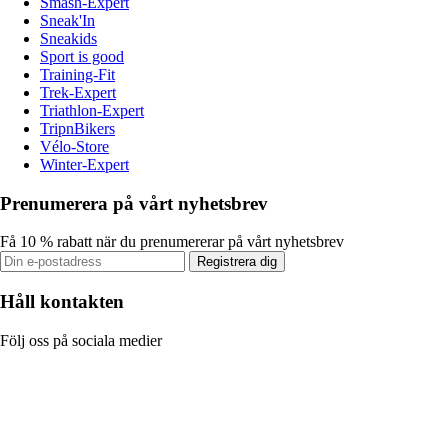
Smash-Expert
Sneak'In
Sneakids
Sport is good
Training-Fit
Trek-Expert
Triathlon-Expert
TripnBikers
Vélo-Store
Winter-Expert
Prenumerera på vårt nyhetsbrev
Få 10 % rabatt när du prenumererar på vårt nyhetsbrev
Registrera dig
Håll kontakten
Följ oss på sociala medier