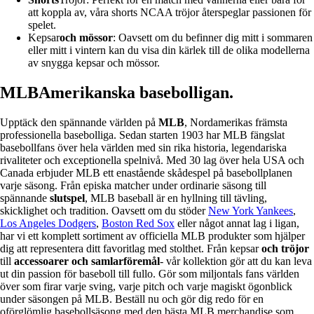
att koppla av, våra shorts NCAA tröjor återspeglar passionen för
spelet.
Kepsar
och mössor
: Oavsett om du befinner dig mitt i sommaren
eller mitt i vintern kan du visa din kärlek till de olika modellerna
av snygga kepsar och mössor.
MLBAmerikanska basebolligan.
Upptäck den spännande världen på
MLB
, Nordamerikas främsta
professionella basebolliga. Sedan starten 1903 har MLB fängslat
basebollfans över hela världen med sin rika historia, legendariska
rivaliteter och exceptionella spelnivå. Med 30 lag över hela USA och
Canada erbjuder MLB ett enastående skådespel på basebollplanen
varje säsong. Från episka matcher under ordinarie säsong till
spännande
slutspel
, MLB baseball är en hyllning till tävling,
skicklighet och tradition. Oavsett om du stöder
New York Yankees
,
Los Angeles Dodgers
,
Boston Red Sox
eller något annat lag i ligan,
har vi ett komplett sortiment av officiella MLB produkter som hjälper
dig att representera ditt favoritlag med stolthet. Från kepsar
och tröjor
till
accessoarer och samlarföremål
- vår kollektion gör att du kan leva
ut din passion för baseboll till fullo. Gör som miljontals fans världen
över som firar varje sving, varje pitch och varje magiskt ögonblick
under säsongen på MLB. Beställ nu och gör dig redo för en
oförglömlig basebollsäsong med den bästa MLB merchandise som