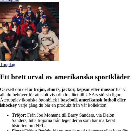
Topplag
Ett brett urval av amerikanska sportkläder
Oavsett om det är
tröjor, shorts, jackor, kepsar eller mössor
har vi
allt du behöver för att stolt visa din lojalitet till USA:s största ligor.
Återupplev ikoniska ögonblick i
baseboll, amerikansk fotboll eller
ishockey
varje gång du bär en produkt från vår kollektion.
Tröjor
: Från Joe Montana till Barry Sanders, via Deion
Sanders, hitta tröjorna från legenderna som har markerat
historien om NFL.
Shorts
Tröjor: Perfekt för en match med vännerna eller bara för