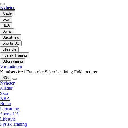
Nyheter
Kläder
Skor
NBA
Bollar
Utrustning
Sports US
Lifestyle
Fysisk Träning
Utförsäljning
Varumärken
Kundservice i Frankrike
Säker betalning
Enkla returer
Sök
Nyheter
Kläder
Skor
NBA
Bollar
Utrustning
Sports US
Lifestyle
Fysisk Träning