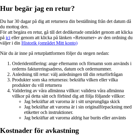
Hur begär jag en retur?
Du har 30 dagar på dig att returnera din beställning från det datum då
du mottog den.
För att begära en retur, gå till det dedikerade området genom att klicka
på
ici
eller genom att klicka på länken «Retourner» av den ordning du
väljer i din
Historik (området Mitt konto)
När du är inne på returplattformen följer du stegen nedan:
Orderidentifiering: ange efternamn och förnamn som används i
orderns faktureringsadress, datum och ordernummer.
Anledning till retur: välj anledningen till din returförfrågan
Produkter som ska returneras: bekräfta vilken eller vilka
produkter du vill returnera
Validering av våra allmänna villkor: validera våra allmänna
villkor på detta sätt och förbind dig att följa följande villkor:
Jag bekräftar att varorna är i sitt ursprungliga skick
Jag bekräftar att varorna är i sin originalförpackning med
etiketter och instruktioner.
Jag bekräftar att varorna aldrig har burits eller använts
Kostnader för avkastning