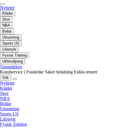
Nyheter
Kläder
Skor
NBA
Bollar
Utrustning
Sports US
Lifestyle
Fysisk Träning
Utförsäljning
Varumärken
Kundservice i Frankrike
Säker betalning
Enkla returer
Sök
Nyheter
Kläder
Skor
NBA
Bollar
Utrustning
Sports US
Lifestyle
Fysisk Träning