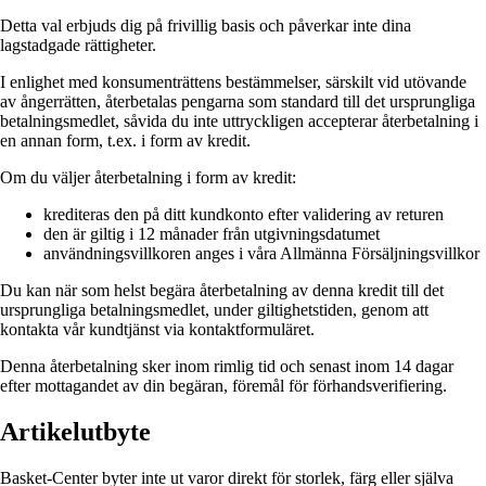
Detta val erbjuds dig på frivillig basis och påverkar inte dina
lagstadgade rättigheter.
I enlighet med konsumenträttens bestämmelser, särskilt vid utövande
av ångerrätten, återbetalas pengarna som standard till det ursprungliga
betalningsmedlet, såvida du inte uttryckligen accepterar återbetalning i
en annan form, t.ex. i form av kredit.
Om du väljer återbetalning i form av kredit:
krediteras den på ditt kundkonto efter validering av returen
den är giltig i 12 månader från utgivningsdatumet
användningsvillkoren anges i våra Allmänna Försäljningsvillkor
Du kan när som helst begära återbetalning av denna kredit till det
ursprungliga betalningsmedlet, under giltighetstiden, genom att
kontakta vår kundtjänst via kontaktformuläret.
Denna återbetalning sker inom rimlig tid och senast inom 14 dagar
efter mottagandet av din begäran, föremål för förhandsverifiering.
Artikelutbyte
Basket-Center byter inte ut varor direkt för storlek, färg eller själva