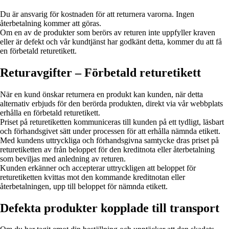
Du är ansvarig för kostnaden för att returnera varorna. Ingen
återbetalning kommer att göras.
Om en av de produkter som berörs av returen inte uppfyller kraven
eller är defekt och vår kundtjänst har godkänt detta, kommer du att få
en förbetald returetikett.
Returavgifter – Förbetald returetikett
När en kund önskar returnera en produkt kan kunden, när detta
alternativ erbjuds för den berörda produkten, direkt via vår webbplats
erhålla en förbetald returetikett.
Priset på returetiketten kommuniceras till kunden på ett tydligt, läsbart
och förhandsgivet sätt under processen för att erhålla nämnda etikett.
Med kundens uttryckliga och förhandsgivna samtycke dras priset på
returetiketten av från beloppet för den kreditnota eller återbetalning
som beviljas med anledning av returen.
Kunden erkänner och accepterar uttryckligen att beloppet för
returetiketten kvittas mot den kommande kreditnotan eller
återbetalningen, upp till beloppet för nämnda etikett.
Defekta produkter kopplade till transport