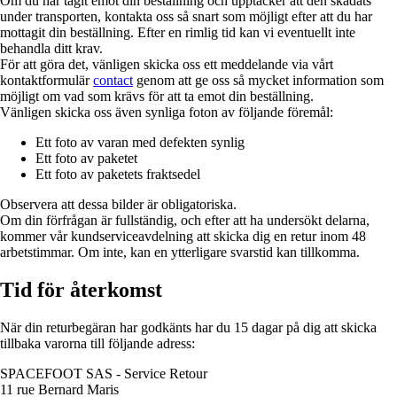
Om du har tagit emot din beställning och upptäcker att den skadats
under transporten, kontakta oss så snart som möjligt efter att du har
mottagit din beställning. Efter en rimlig tid kan vi eventuellt inte
behandla ditt krav.
För att göra det, vänligen skicka oss ett meddelande via vårt
kontaktformulär
contact
genom att ge oss så mycket information som
möjligt om vad som krävs för att ta emot din beställning.
Vänligen skicka oss även synliga foton av följande föremål:
Ett foto av varan med defekten synlig
Ett foto av paketet
Ett foto av paketets fraktsedel
Observera att dessa bilder är obligatoriska.
Om din förfrågan är fullständig, och efter att ha undersökt delarna,
kommer vår kundserviceavdelning att skicka dig en retur inom 48
arbetstimmar. Om inte, kan en ytterligare svarstid kan tillkomma.
Tid för återkomst
När din returbegäran har godkänts har du 15 dagar på dig att skicka
tillbaka varorna till följande adress:
SPACEFOOT SAS - Service Retour
11 rue Bernard Maris