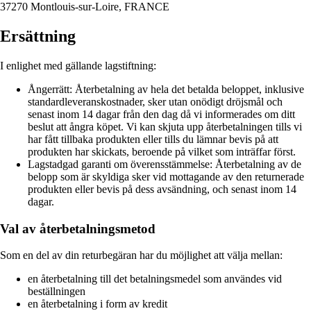
37270 Montlouis-sur-Loire, FRANCE
Ersättning
I enlighet med gällande lagstiftning:
Ångerrätt: Återbetalning av hela det betalda beloppet, inklusive
standardleveranskostnader, sker utan onödigt dröjsmål och
senast inom 14 dagar från den dag då vi informerades om ditt
beslut att ångra köpet. Vi kan skjuta upp återbetalningen tills vi
har fått tillbaka produkten eller tills du lämnar bevis på att
produkten har skickats, beroende på vilket som inträffar först.
Lagstadgad garanti om överensstämmelse: Återbetalning av de
belopp som är skyldiga sker vid mottagande av den returnerade
produkten eller bevis på dess avsändning, och senast inom 14
dagar.
Val av återbetalningsmetod
Som en del av din returbegäran har du möjlighet att välja mellan:
en återbetalning till det betalningsmedel som användes vid
beställningen
en återbetalning i form av kredit