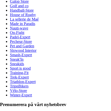
Galop Store
Golf and co
Handball-Store
House of Rugby
La sellerie de Maé
Made in Paradis
Nauti-wave
On-Fight
Padel-Expert
Pecheur-Store
Pet and Garden
Slowood Interior
Smash-Expert
Sneak'In
Sneakids
Sport is good
Training-Fit
Trek-Expert
Triathlon-Expert
TripnBikers
Vélo-Store
Winter-Expert
Prenumerera på vårt nyhetsbrev