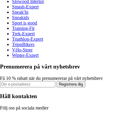
Slowood Interior
Smash-Expert
Sneak'In
Sneakids
Sport is good
Training-Fit
Trek-Expert
Triathlon-Expert
TripnBikers
Vélo-Store
Winter-Expert
Prenumerera på vårt nyhetsbrev
Få 10 % rabatt när du prenumererar på vårt nyhetsbrev
Registrera dig
Håll kontakten
Följ oss på sociala medier