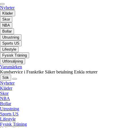
Nyheter
Kläder
Skor
NBA
Bollar
Utrustning
Sports US
Lifestyle
Fysisk Träning
Utförsäljning
Varumärken
Kundservice i Frankrike
Säker betalning
Enkla returer
Sök
Nyheter
Kläder
Skor
NBA
Bollar
Utrustning
Sports US
Lifestyle
Fysisk Träning