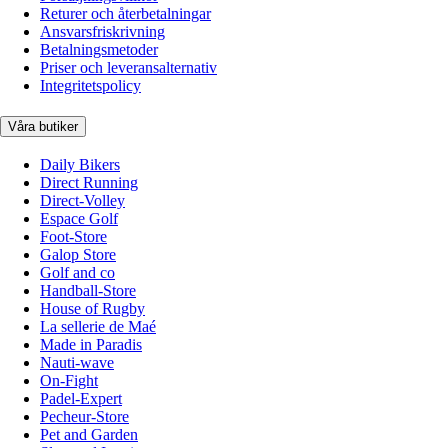
Returer och återbetalningar
Ansvarsfriskrivning
Betalningsmetoder
Priser och leveransalternativ
Integritetspolicy
Våra butiker
Daily Bikers
Direct Running
Direct-Volley
Espace Golf
Foot-Store
Galop Store
Golf and co
Handball-Store
House of Rugby
La sellerie de Maé
Made in Paradis
Nauti-wave
On-Fight
Padel-Expert
Pecheur-Store
Pet and Garden