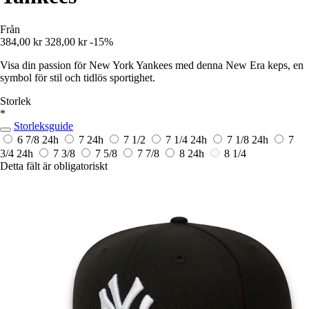
Från
384,00 kr
328,00 kr
-15%
Visa din passion för New York Yankees med denna New Era keps, en
symbol för stil och tidlös sportighet.
Storlek
*
Storleksguide
6 7/8
24h
7
24h
7 1/2
7 1/4
24h
7 1/8
24h
7
3/4
24h
7 3/8
7 5/8
7 7/8
8
24h
8 1/4
Detta fält är obligatoriskt