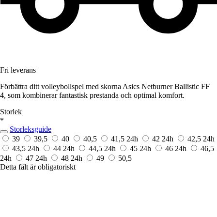
Fri leverans
Förbättra ditt volleybollspel med skorna Asics Netburner Ballistic FF
4, som kombinerar fantastisk prestanda och optimal komfort.
Storlek
*
Storleksguide
39
39,5
40
40,5
41,5
24h
42
24h
42,5
24h
43,5
24h
44
24h
44,5
24h
45
24h
46
24h
46,5
24h
47
24h
48
24h
49
50,5
Detta fält är obligatoriskt