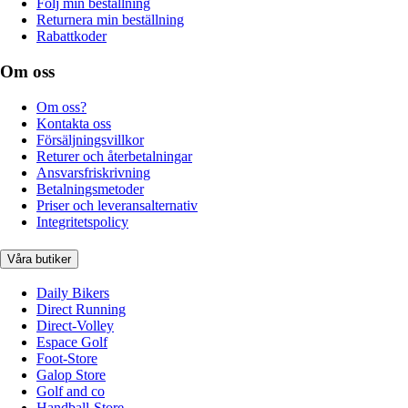
Följ min beställning
Returnera min beställning
Rabattkoder
Om oss
Om oss?
Kontakta oss
Försäljningsvillkor
Returer och återbetalningar
Ansvarsfriskrivning
Betalningsmetoder
Priser och leveransalternativ
Integritetspolicy
Våra butiker
Daily Bikers
Direct Running
Direct-Volley
Espace Golf
Foot-Store
Galop Store
Golf and co
Handball-Store