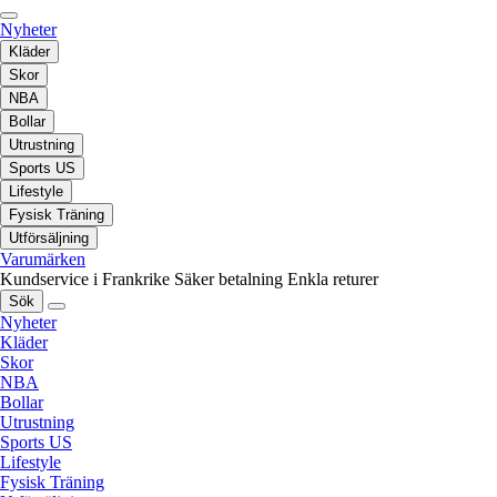
Nyheter
Kläder
Skor
NBA
Bollar
Utrustning
Sports US
Lifestyle
Fysisk Träning
Utförsäljning
Varumärken
Kundservice i Frankrike
Säker betalning
Enkla returer
Sök
Nyheter
Kläder
Skor
NBA
Bollar
Utrustning
Sports US
Lifestyle
Fysisk Träning