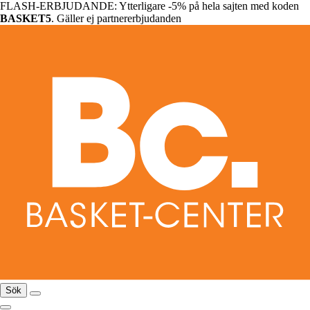
FLASH-ERBJUDANDE: Ytterligare -5% på hela sajten med koden
BASKET5
. Gäller ej partnererbjudanden
Sök