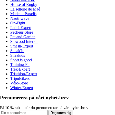
House of Rugby
La sellerie de Maé
Made in Paradis
Nauti-wave
On-Fight
Padel-Expert
Pecheur-Store
Pet and Garden
Slowood Interior
Smash-Expert
Sneak'In
Sneakids
Sport is good
Training-Fit
Trek-Expert
Triathlon-Expert
TripnBikers
Vélo-Store
Winter-Expert
Prenumerera på vårt nyhetsbrev
Få 10 % rabatt när du prenumererar på vårt nyhetsbrev
Registrera dig