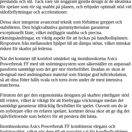
prestanda och stil. Tack vare sin noggrant gjorda design är de idealiska
för spelare som rör sig snabbt på planen, och erbjuder optimalt stöd vid
sidoförflyttningar och accelerationer.
Dessa skor integrerar avancerad teknik som förbättrar greppet och
stabiliteten. Den högkvalitativa gummiyttersulan garanterar
exceptionellt fäste, vilket möjliggör snabba och precisa
riktningsändringar, en viktig aspekt för att lyckas på handbollsplanen.
Responsen från mellansulen hjälper till att dämpa stötar, vilket minskar
risken för skador på lederna.
När det kommer till komfort utmärker sig inomhusskorna Asics
Powerbreak FF med sitt snörningssystem som säkerställer en anpassad
passform samtidigt som det ger stor rörelsefrihet. Insidan av skon är
designad med andningsbara material som främjar god luftcirkulation,
så att dina fötter hålls svala och torra även under de mest intensiva
matcherna.
Förutom det ger den ergonomiska designen på skaften ytterligare stöd
till vristen, vilket är viktigt för att förebygga vrickningar medan det
samtidigt garanterar tillräcklig flexibilitet för spelet. Oavsett om du är
en nybörjare eller en erfaren spelare, kommer dessa skor att ge dig det
självförtroende som behövs för att prestera ditt bästa.
Inomhusskorna Asics Powerbreak FF kombinerar elegans och
funktionalitet, vilket gör dem till ett populärt val för handbollsathleter