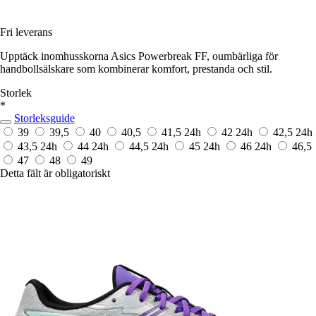
Fri leverans
Upptäck inomhusskorna Asics Powerbreak FF, oumbärliga för
handbollsälskare som kombinerar komfort, prestanda och stil.
Storlek
*
Storleksguide
39
39,5
40
40,5
41,5
24h
42
24h
42,5
24h
43,5
24h
44
24h
44,5
24h
45
24h
46
24h
46,5
47
48
49
Detta fält är obligatoriskt