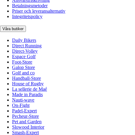
Ansvarsfriskrivning
Betalningsmetoder
Priser och leveransalternativ
Integritetspolicy
Våra butiker
Daily Bikers
Direct Running
Direct-Volley
Espace Golf
Foot-Store
Galop Store
Golf and co
Handball-Store
House of Rugby
La sellerie de Maé
Made in Paradis
Nauti-wave
On-Fight
Padel-Expert
Pecheur-Store
Pet and Garden
Slowood Interior
Smash-Expert