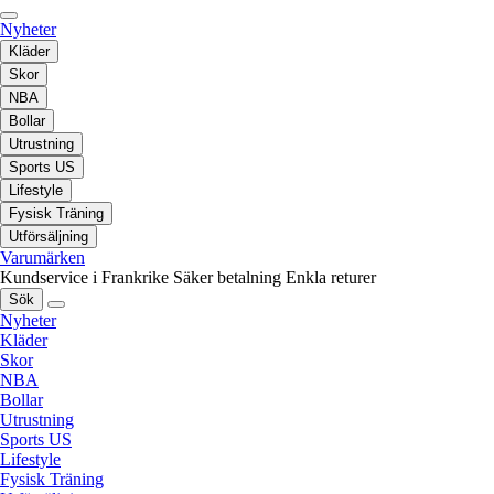
Nyheter
Kläder
Skor
NBA
Bollar
Utrustning
Sports US
Lifestyle
Fysisk Träning
Utförsäljning
Varumärken
Kundservice i Frankrike
Säker betalning
Enkla returer
Sök
Nyheter
Kläder
Skor
NBA
Bollar
Utrustning
Sports US
Lifestyle
Fysisk Träning