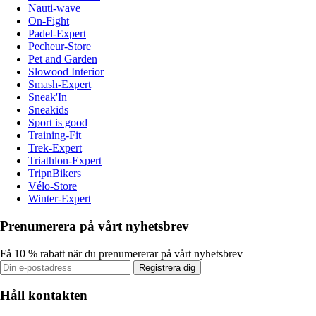
Nauti-wave
On-Fight
Padel-Expert
Pecheur-Store
Pet and Garden
Slowood Interior
Smash-Expert
Sneak'In
Sneakids
Sport is good
Training-Fit
Trek-Expert
Triathlon-Expert
TripnBikers
Vélo-Store
Winter-Expert
Prenumerera på vårt nyhetsbrev
Få 10 % rabatt när du prenumererar på vårt nyhetsbrev
Registrera dig
Håll kontakten