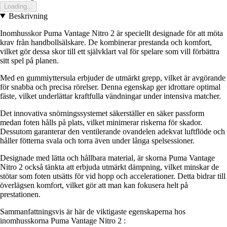
Loading...
Beskrivning
Inomhusskor Puma Vantage Nitro 2 är speciellt designade för att möta
krav från handbollsälskare. De kombinerar prestanda och komfort,
vilket gör dessa skor till ett självklart val för spelare som vill förbättra
sitt spel på planen.
Med en gummiyttersula erbjuder de utmärkt grepp, vilket är avgörande
för snabba och precisa rörelser. Denna egenskap ger idrottare optimal
fäste, vilket underlättar kraftfulla vändningar under intensiva matcher.
Det innovativa snörningssystemet säkerställer en säker passform
medan foten hålls på plats, vilket minimerar riskerna för skador.
Dessutom garanterar den ventilerande ovandelen adekvat luftflöde och
håller fötterna svala och torra även under långa spelsessioner.
Designade med lätta och hållbara material, är skorna Puma Vantage
Nitro 2 också tänkta att erbjuda utmärkt dämpning, vilket minskar de
stötar som foten utsätts för vid hopp och accelerationer. Detta bidrar till
överlägsen komfort, vilket gör att man kan fokusera helt på
prestationen.
Sammanfattningsvis är här de viktigaste egenskaperna hos
inomhusskorna Puma Vantage Nitro 2 :