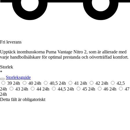
Fri leverans
Upptäck inomhusskorna Puma Vantage Nitro 2, som är allierade med
varje handbollsälskare för optimal prestanda och oöverträffad komfort.
Storlek
*
Storleksguide
39
24h
40
24h
40,5
24h
41
24h
42
24h
42,5
24h
43
24h
44
24h
44,5
24h
45
24h
46
24h
47
24h
Detta fält är obligatoriskt