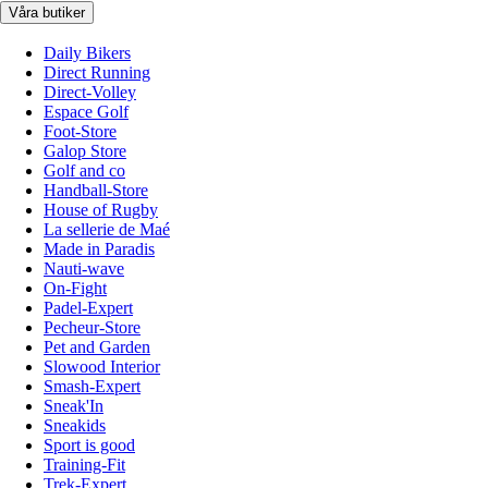
Våra butiker
Daily Bikers
Direct Running
Direct-Volley
Espace Golf
Foot-Store
Galop Store
Golf and co
Handball-Store
House of Rugby
La sellerie de Maé
Made in Paradis
Nauti-wave
On-Fight
Padel-Expert
Pecheur-Store
Pet and Garden
Slowood Interior
Smash-Expert
Sneak'In
Sneakids
Sport is good
Training-Fit
Trek-Expert