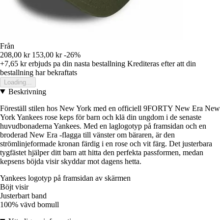
Från
208,00 kr
153,00 kr
-26%
+7,65 kr
erbjuds pa din nasta bestallning
Krediteras efter att din
bestallning har bekraftats
Loading...
Beskrivning
Föreställ stilen hos New York med en officiell 9FORTY New Era New
York Yankees rose keps för barn och klä din ungdom i de senaste
huvudbonaderna Yankees. Med en laglogotyp på framsidan och en
broderad New Era -flagga till vänster om bäraren, är den
strömlinjeformade kronan färdig i en rose och vit färg. Det justerbara
tygfästet hjälper ditt barn att hitta den perfekta passformen, medan
kepsens böjda visir skyddar mot dagens hetta.
Yankees logotyp på framsidan av skärmen
Böjt visir
Justerbart band
100% vävd bomull