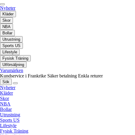
Nyheter
Kläder
Skor
NBA
Bollar
Utrustning
Sports US
Lifestyle
Fysisk Träning
Utförsäljning
Varumärken
Kundservice i Frankrike
Säker betalning
Enkla returer
Sök
Nyheter
Kläder
Skor
NBA
Bollar
Utrustning
Sports US
Lifestyle
Fysisk Träning