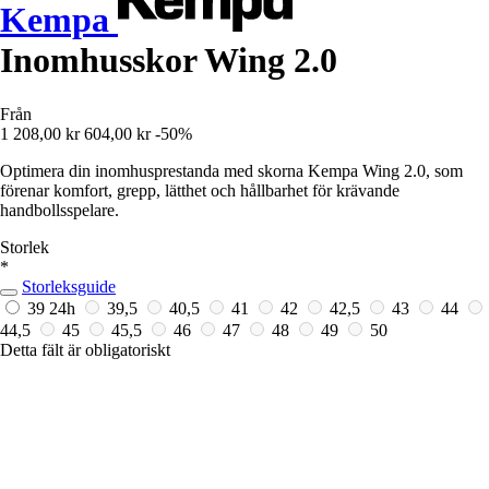
Kempa
Inomhusskor Wing 2.0
Från
1 208,00 kr
604,00 kr
-50%
Optimera din inomhusprestanda med skorna Kempa Wing 2.0, som
förenar komfort, grepp, lätthet och hållbarhet för krävande
handbollsspelare.
Storlek
*
Storleksguide
39
24h
39,5
40,5
41
42
42,5
43
44
44,5
45
45,5
46
47
48
49
50
Detta fält är obligatoriskt