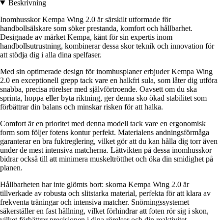
Beskrivning
Inomhusskor Kempa Wing 2.0 är särskilt utformade för
handbollsälskare som söker prestanda, komfort och hållbarhet.
Designade av märket Kempa, känt för sin expertis inom
handbollsutrustning, kombinerar dessa skor teknik och innovation för
att stödja dig i alla dina spelfaser.
Med sin optimerade design för inomhusplaner erbjuder Kempa Wing
2.0 en exceptionell grepp tack vare en halkfri sula, som låter dig utföra
snabba, precisa rörelser med självförtroende. Oavsett om du ska
sprinta, hoppa eller byta riktning, ger denna sko ökad stabilitet som
förbättrar din balans och minskar risken för att halka.
Comfort är en prioritet med denna modell tack vare en ergonomisk
form som följer fotens kontur perfekt. Materialens andningsförmåga
garanterar en bra fuktreglering, vilket gör att du kan hålla dig torr även
under de mest intensiva matcherna. Lättvikten på dessa inomhusskor
bidrar också till att minimera muskeltrötthet och öka din smidighet på
planen.
Hållbarheten har inte glömts bort: skorna Kempa Wing 2.0 är
tillverkade av robusta och slitstarka material, perfekta för att klara av
frekventa träningar och intensiva matcher. Snörningssystemet
säkerställer en fast hållning, vilket förhindrar att foten rör sig i skon,
vilket förbättrar precisionen i dina rörelser och din reaktivitet.