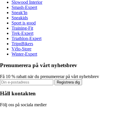
Slowood Interior
Smash-Expert
Sneak'In
Sneakids
Sport is good
Training-Fit
Trek-Expert
Triathlon-Expert
TripnBikers
Vélo-Store
Winter-Expert
Prenumerera på vårt nyhetsbrev
Få 10 % rabatt när du prenumererar på vårt nyhetsbrev
Registrera dig
Håll kontakten
Följ oss på sociala medier