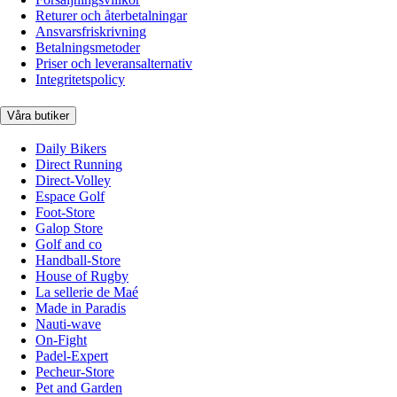
Returer och återbetalningar
Ansvarsfriskrivning
Betalningsmetoder
Priser och leveransalternativ
Integritetspolicy
Våra butiker
Daily Bikers
Direct Running
Direct-Volley
Espace Golf
Foot-Store
Galop Store
Golf and co
Handball-Store
House of Rugby
La sellerie de Maé
Made in Paradis
Nauti-wave
On-Fight
Padel-Expert
Pecheur-Store
Pet and Garden