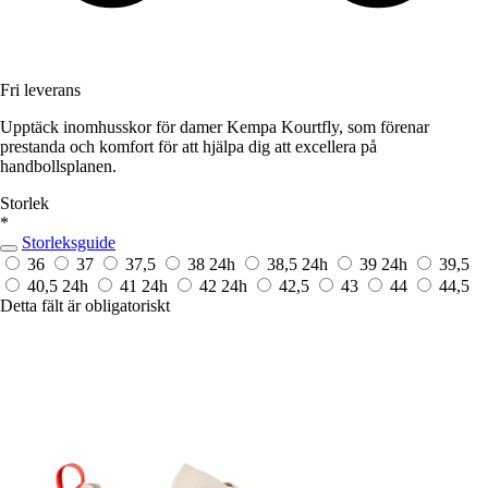
Fri leverans
Upptäck inomhusskor för damer Kempa Kourtfly, som förenar
prestanda och komfort för att hjälpa dig att excellera på
handbollsplanen.
Storlek
*
Storleksguide
36
37
37,5
38
24h
38,5
24h
39
24h
39,5
40,5
24h
41
24h
42
24h
42,5
43
44
44,5
Detta fält är obligatoriskt