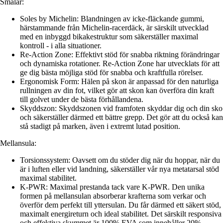
Smålar:
Soles by Michelin: Blandningen av icke-fläckande gummi,
härstammande från Michelin-racerdäck, är särskilt utvecklad
med en inbyggd bikakestruktur som säkerställer maximal
kontroll - i alla situationer.
Re-Action Zone: Effektivt stöd för snabba riktning förändringar
och dynamiska rotationer. Re-Action Zone har utvecklats för att
ge dig bästa möjliga stöd för snabba och kraftfulla rörelser.
Ergonomisk Form: Hälen på skon är anpassad för den naturliga
rullningen av din fot, vilket gör att skon kan överföra din kraft
till golvet under de bästa förhållandena.
Skyddszon: Skyddszonen vid framfoten skyddar dig och din sko
och säkerställer därmed ett bättre grepp. Det gör att du också kan
stå stadigt på marken, även i extremt lutad position.
Mellansula:
Torsionssystem: Oavsett om du stöder dig när du hoppar, när du
är i luften eller vid landning, säkerställer vår nya metatarsal stöd
maximal stabilitet.
K-PWR: Maximal prestanda tack vare K-PWR. Den unika
formen på mellansulan absorberar krafterna som verkar och
överför dem perfekt till yttersulan. Du får därmed ett säkert stöd,
maximalt energireturn och ideal stabilitet. Det särskilt responsiva
och effektiva skummet är 100% EVA som innehåller 20%