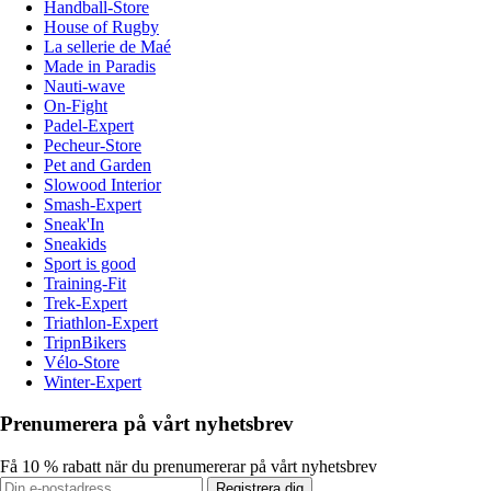
Handball-Store
House of Rugby
La sellerie de Maé
Made in Paradis
Nauti-wave
On-Fight
Padel-Expert
Pecheur-Store
Pet and Garden
Slowood Interior
Smash-Expert
Sneak'In
Sneakids
Sport is good
Training-Fit
Trek-Expert
Triathlon-Expert
TripnBikers
Vélo-Store
Winter-Expert
Prenumerera på vårt nyhetsbrev
Få 10 % rabatt när du prenumererar på vårt nyhetsbrev
Registrera dig