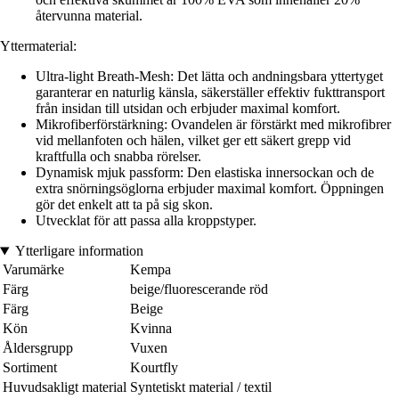
återvunna material.
Yttermaterial:
Ultra-light Breath-Mesh: Det lätta och andningsbara yttertyget
garanterar en naturlig känsla, säkerställer effektiv fukttransport
från insidan till utsidan och erbjuder maximal komfort.
Mikrofiberförstärkning: Ovandelen är förstärkt med mikrofibrer
vid mellanfoten och hälen, vilket ger ett säkert grepp vid
kraftfulla och snabba rörelser.
Dynamisk mjuk passform: Den elastiska innersockan och de
extra snörningsöglorna erbjuder maximal komfort. Öppningen
gör det enkelt att ta på sig skon.
Utvecklat för att passa alla kroppstyper.
Ytterligare information
Varumärke
Kempa
Färg
beige/fluorescerande röd
Färg
Beige
Kön
Kvinna
Åldersgrupp
Vuxen
Sortiment
Kourtfly
Huvudsakligt material
Syntetiskt material / textil