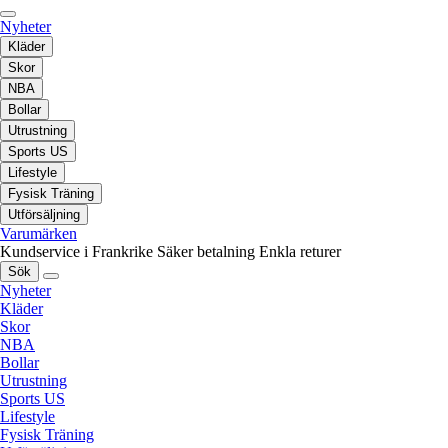
Nyheter
Kläder
Skor
NBA
Bollar
Utrustning
Sports US
Lifestyle
Fysisk Träning
Utförsäljning
Varumärken
Kundservice i Frankrike
Säker betalning
Enkla returer
Sök
Nyheter
Kläder
Skor
NBA
Bollar
Utrustning
Sports US
Lifestyle
Fysisk Träning