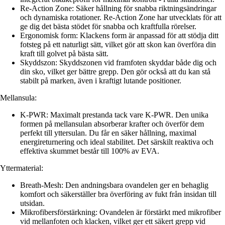
Re-Action Zone: Säker hållning för snabba riktningsändringar
och dynamiska rotationer. Re-Action Zone har utvecklats för att
ge dig det bästa stödet för snabba och kraftfulla rörelser.
Ergonomisk form: Klackens form är anpassad för att stödja ditt
fotsteg på ett naturligt sätt, vilket gör att skon kan överföra din
kraft till golvet på bästa sätt.
Skyddszon: Skyddszonen vid framfoten skyddar både dig och
din sko, vilket ger bättre grepp. Den gör också att du kan stå
stabilt på marken, även i kraftigt lutande positioner.
Mellansula:
K-PWR: Maximalt prestanda tack vare K-PWR. Den unika
formen på mellansulan absorberar krafter och överför dem
perfekt till yttersulan. Du får en säker hållning, maximal
energireturnering och ideal stabilitet. Det särskilt reaktiva och
effektiva skummet består till 100% av EVA.
Yttermaterial:
Breath-Mesh: Den andningsbara ovandelen ger en behaglig
komfort och säkerställer bra överföring av fukt från insidan till
utsidan.
Mikrofibersförstärkning: Ovandelen är förstärkt med mikrofiber
vid mellanfoten och klacken, vilket ger ett säkert grepp vid