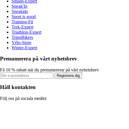
Smash-Expert
Sneak'In
Sneakids
Sport is good
Training-Fit
Trek-Expert
Triathlon-Expert
TripnBikers
Vélo-Store
Winter-Expert
Prenumerera på vårt nyhetsbrev
Få 10 % rabatt när du prenumererar på vårt nyhetsbrev
Registrera dig
Håll kontakten
Följ oss på sociala medier