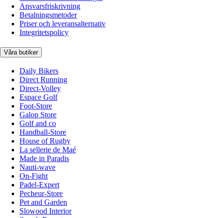
Ansvarsfriskrivning
Betalningsmetoder
Priser och leveransalternativ
Integritetspolicy
Våra butiker
Daily Bikers
Direct Running
Direct-Volley
Espace Golf
Foot-Store
Galop Store
Golf and co
Handball-Store
House of Rugby
La sellerie de Maé
Made in Paradis
Nauti-wave
On-Fight
Padel-Expert
Pecheur-Store
Pet and Garden
Slowood Interior