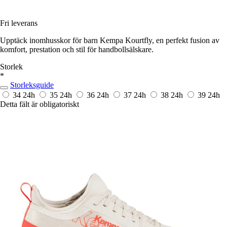
Fri leverans
Upptäck inomhusskor för barn Kempa Kourtfly, en perfekt fusion av
komfort, prestation och stil för handbollsälskare.
Storlek
*
Storleksguide
34
24h
35
24h
36
24h
37
24h
38
24h
39
24h
Detta fält är obligatoriskt