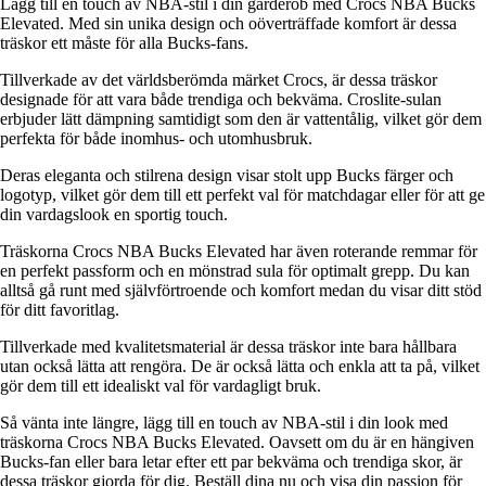
Lägg till en touch av NBA-stil i din garderob med Crocs NBA Bucks
Elevated. Med sin unika design och oöverträffade komfort är dessa
träskor ett måste för alla Bucks-fans.
Tillverkade av det världsberömda märket Crocs, är dessa träskor
designade för att vara både trendiga och bekväma. Croslite-sulan
erbjuder lätt dämpning samtidigt som den är vattentålig, vilket gör dem
perfekta för både inomhus- och utomhusbruk.
Deras eleganta och stilrena design visar stolt upp Bucks färger och
logotyp, vilket gör dem till ett perfekt val för matchdagar eller för att ge
din vardagslook en sportig touch.
Träskorna Crocs NBA Bucks Elevated har även roterande remmar för
en perfekt passform och en mönstrad sula för optimalt grepp. Du kan
alltså gå runt med självförtroende och komfort medan du visar ditt stöd
för ditt favoritlag.
Tillverkade med kvalitetsmaterial är dessa träskor inte bara hållbara
utan också lätta att rengöra. De är också lätta och enkla att ta på, vilket
gör dem till ett idealiskt val för vardagligt bruk.
Så vänta inte längre, lägg till en touch av NBA-stil i din look med
träskorna Crocs NBA Bucks Elevated. Oavsett om du är en hängiven
Bucks-fan eller bara letar efter ett par bekväma och trendiga skor, är
dessa träskor gjorda för dig. Beställ dina nu och visa din passion för