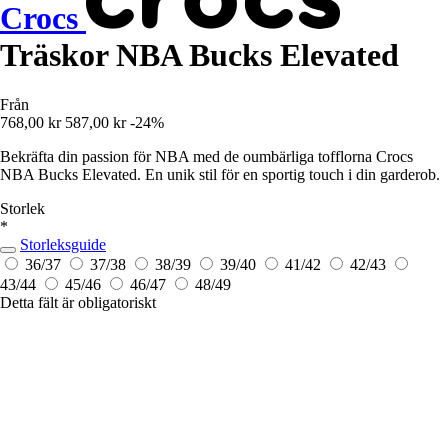
Crocs
Träskor NBA Bucks Elevated
Från
768,00 kr
587,00 kr
-24%
Bekräfta din passion för NBA med de oumbärliga tofflorna Crocs
NBA Bucks Elevated. En unik stil för en sportig touch i din garderob.
Storlek
*
Storleksguide
36/37
37/38
38/39
39/40
41/42
42/43
43/44
45/46
46/47
48/49
Detta fält är obligatoriskt