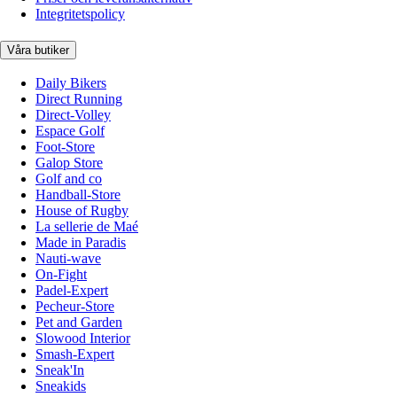
Integritetspolicy
Våra butiker
Daily Bikers
Direct Running
Direct-Volley
Espace Golf
Foot-Store
Galop Store
Golf and co
Handball-Store
House of Rugby
La sellerie de Maé
Made in Paradis
Nauti-wave
On-Fight
Padel-Expert
Pecheur-Store
Pet and Garden
Slowood Interior
Smash-Expert
Sneak'In
Sneakids