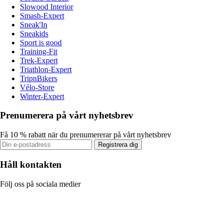
Slowood Interior
Smash-Expert
Sneak'In
Sneakids
Sport is good
Training-Fit
Trek-Expert
Triathlon-Expert
TripnBikers
Vélo-Store
Winter-Expert
Prenumerera på vårt nyhetsbrev
Få 10 % rabatt när du prenumererar på vårt nyhetsbrev
Registrera dig
Håll kontakten
Följ oss på sociala medier