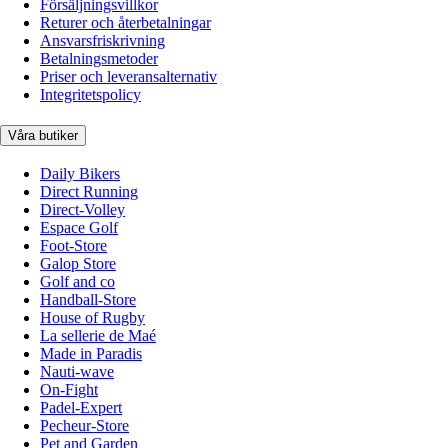
Försäljningsvillkor
Returer och återbetalningar
Ansvarsfriskrivning
Betalningsmetoder
Priser och leveransalternativ
Integritetspolicy
Våra butiker
Daily Bikers
Direct Running
Direct-Volley
Espace Golf
Foot-Store
Galop Store
Golf and co
Handball-Store
House of Rugby
La sellerie de Maé
Made in Paradis
Nauti-wave
On-Fight
Padel-Expert
Pecheur-Store
Pet and Garden