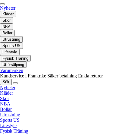
Nyheter
Kläder
Skor
NBA
Bollar
Utrustning
Sports US
Lifestyle
Fysisk Träning
Utförsäljning
Varumärken
Kundservice i Frankrike
Säker betalning
Enkla returer
Sök
Nyheter
Kläder
Skor
NBA
Bollar
Utrustning
Sports US
Lifestyle
Fysisk Träning