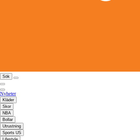
Sök
Nyheter
Kläder
Skor
NBA
Bollar
Utrustning
Sports US
Lifestyle