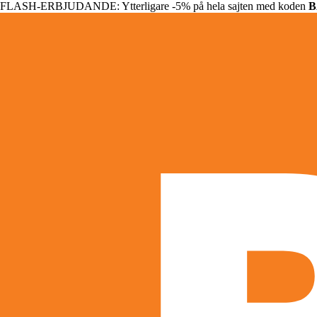
FLASH-ERBJUDANDE: Ytterligare -5% på hela sajten med koden
B