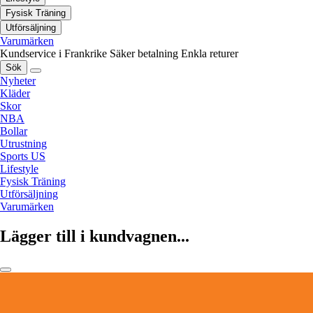
Fysisk Träning
Utförsäljning
Varumärken
Kundservice i Frankrike
Säker betalning
Enkla returer
Sök
Nyheter
Kläder
Skor
NBA
Bollar
Utrustning
Sports US
Lifestyle
Fysisk Träning
Utförsäljning
Varumärken
Lägger till i kundvagnen...