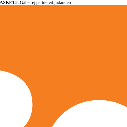
ASKET5
. Gäller ej partnererbjudanden