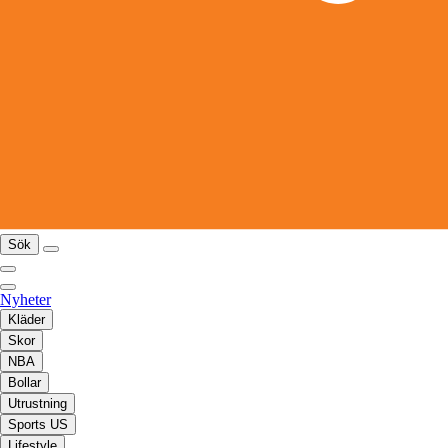
Sök
Nyheter
Kläder
Skor
NBA
Bollar
Utrustning
Sports US
Lifestyle