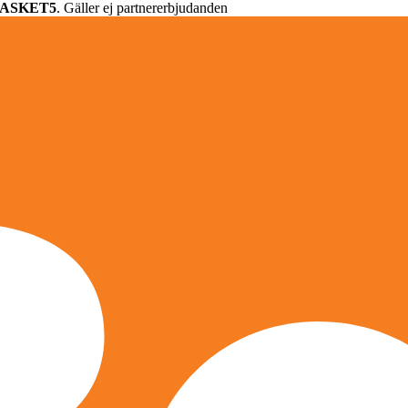
ASKET5
. Gäller ej partnererbjudanden