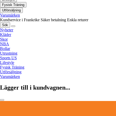
Fysisk Träning
Utförsäljning
Varumärken
Kundservice i Frankrike
Säker betalning
Enkla returer
Sök
Nyheter
Kläder
Skor
NBA
Bollar
Utrustning
Sports US
Lifestyle
Fysisk Träning
Utförsäljning
Varumärken
Lägger till i kundvagnen...