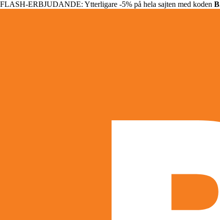
FLASH-ERBJUDANDE: Ytterligare -5% på hela sajten med koden
B