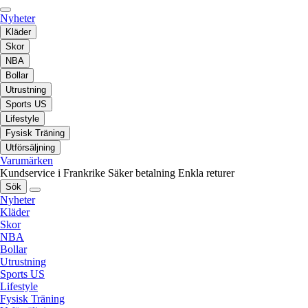
Nyheter
Kläder
Skor
NBA
Bollar
Utrustning
Sports US
Lifestyle
Fysisk Träning
Utförsäljning
Varumärken
Kundservice i Frankrike
Säker betalning
Enkla returer
Sök
Nyheter
Kläder
Skor
NBA
Bollar
Utrustning
Sports US
Lifestyle
Fysisk Träning