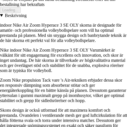
bestallning har bekraftats
Loading...
Beskrivning
indoor Nike Air Zoom Hyperace 3 SE OLY skorna är designade för
amatör- och professionella volleybollspelare som vill ha optimal
prestanda på planen. Med sin snygga design och banbrytande teknik är
de här skorna ett perfekt val för alla volleybollspelare.
Nike indoor Nike Air Zoom Hyperace 3 SE OLY Varumärket är
välkänt för sitt engagemang för excellens och innovation, och skor är
inget undantag. De här skorna är tillverkade av högkvalitativa material
och ger överlägset stöd och stabilitet för de snabba, explosiva rörelser
som är typiska för volleyboll.
Zoom Nike propulsion Tack vare 's Air-tekniken erbjuder dessa skor
en responsiv dämpning som absorberar stötar och ger
energiåterkoppling för en bättre känsla på planen. Dessutom garanterar
yttersulan i gummi maximalt grepp på inomhusytor, vilket ger optimal
stabilitet och grepp för sidledsrörelser och hopp.
Skons design är också utformad för att maximera komfort och
prestanda. Ovandelen i ventilerande mesh ger god luftcirkulation för att
hålla fötterna svala och torra under intensiva matcher. Dessutom ger
det integrerade snörningssystemet en exakt och säker passform för