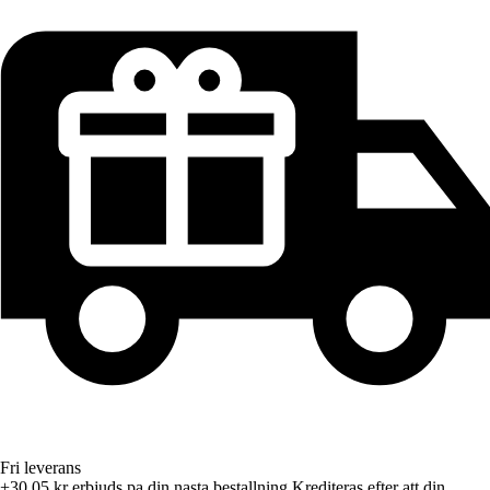
Fri leverans
+30,05 kr
erbjuds pa din nasta bestallning
Krediteras efter att din