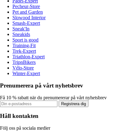
Padel-Expert
Pecheur-Store
Pet and Garden
Slowood Interior
Smash-Expert
Sneak'In
Sneakids
Sport is good
Training-Fit
Trek-Expert
Triathlon-Expert
TripnBikers
Vélo-Store
Winter-Expert
Prenumerera på vårt nyhetsbrev
Få 10 % rabatt när du prenumererar på vårt nyhetsbrev
Registrera dig
Håll kontakten
Följ oss på sociala medier