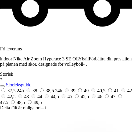
Fri leverans
indoor Nike Air Zoom Hyperace 3 SE OLYballFörbättra din prestation
på planen med skor, designade för volleyboll- .
Storlek
*
Storleksguide
37,5
24h
38
38,5
24h
39
40
40,5
41
42
42,5
43
44
44,5
45
45,5
46
47
47,5
48,5
49,5
Detta fält är obligatoriskt