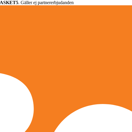
ASKET5
. Gäller ej partnererbjudanden