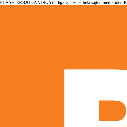
FLASH-ERBJUDANDE: Ytterligare -5% på hela sajten med koden
B