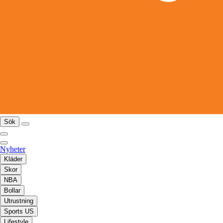
Sök
Nyheter
Kläder
Skor
NBA
Bollar
Utrustning
Sports US
Lifestyle