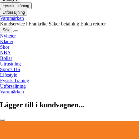
Fysisk Träning
Utförsäljning
Varumärken
Kundservice i Frankrike
Säker betalning
Enkla returer
Sök
Nyheter
Kläder
Skor
NBA
Bollar
Utrustning
Sports US
Lifestyle
Fysisk Träning
Utförsäljning
Varumärken
Lägger till i kundvagnen...