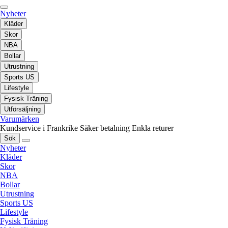
Nyheter
Kläder
Skor
NBA
Bollar
Utrustning
Sports US
Lifestyle
Fysisk Träning
Utförsäljning
Varumärken
Kundservice i Frankrike
Säker betalning
Enkla returer
Sök
Nyheter
Kläder
Skor
NBA
Bollar
Utrustning
Sports US
Lifestyle
Fysisk Träning