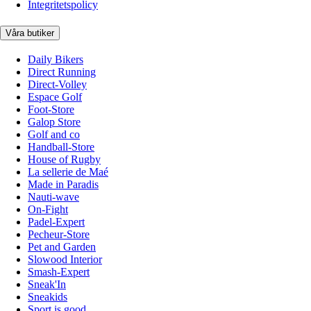
Integritetspolicy
Våra butiker
Daily Bikers
Direct Running
Direct-Volley
Espace Golf
Foot-Store
Galop Store
Golf and co
Handball-Store
House of Rugby
La sellerie de Maé
Made in Paradis
Nauti-wave
On-Fight
Padel-Expert
Pecheur-Store
Pet and Garden
Slowood Interior
Smash-Expert
Sneak'In
Sneakids
Sport is good