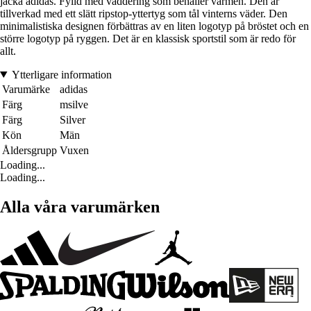
jacka adidas. Fylld med vaddering som behåller värmen. Den är
tillverkad med ett slätt ripstop-yttertyg som tål vinterns väder. Den
minimalistiska designen förbättras av en liten logotyp på bröstet och en
större logotyp på ryggen. Det är en klassisk sportstil som är redo för
allt.
Ytterligare information
Varumärke
adidas
Färg
msilve
Färg
Silver
Kön
Män
Åldersgrupp
Vuxen
Loading...
Loading...
Alla våra varumärken