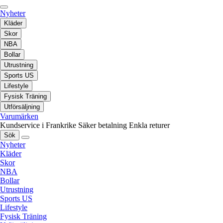
Nyheter
Kläder
Skor
NBA
Bollar
Utrustning
Sports US
Lifestyle
Fysisk Träning
Utförsäljning
Varumärken
Kundservice i Frankrike
Säker betalning
Enkla returer
Sök
Nyheter
Kläder
Skor
NBA
Bollar
Utrustning
Sports US
Lifestyle
Fysisk Träning