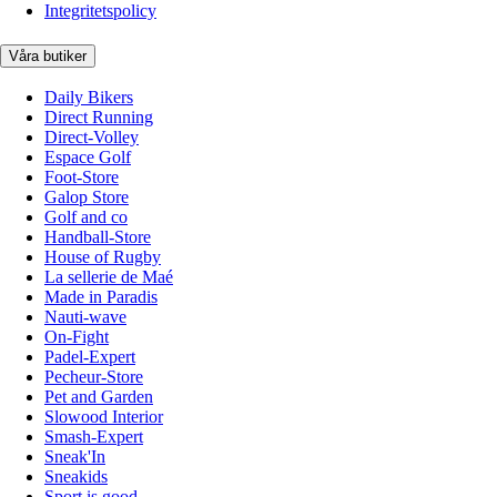
Integritetspolicy
Våra butiker
Daily Bikers
Direct Running
Direct-Volley
Espace Golf
Foot-Store
Galop Store
Golf and co
Handball-Store
House of Rugby
La sellerie de Maé
Made in Paradis
Nauti-wave
On-Fight
Padel-Expert
Pecheur-Store
Pet and Garden
Slowood Interior
Smash-Expert
Sneak'In
Sneakids
Sport is good