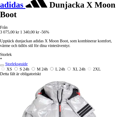
adidas
Dunjacka X Moon
Boot
Från
3 075,00 kr
1 340,00 kr
-56%
Upptäck dunjackan adidas X Moon Boot, som kombinerar komfort,
värme och tidlös stil för dina vinteräventyr.
Storlek
*
Storleksguide
XS
S
24h
M
24h
L
24h
XL
24h
2XL
Detta fält är obligatoriskt