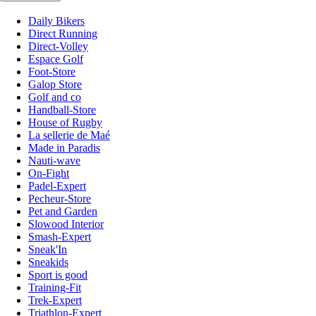
Daily Bikers
Direct Running
Direct-Volley
Espace Golf
Foot-Store
Galop Store
Golf and co
Handball-Store
House of Rugby
La sellerie de Maé
Made in Paradis
Nauti-wave
On-Fight
Padel-Expert
Pecheur-Store
Pet and Garden
Slowood Interior
Smash-Expert
Sneak'In
Sneakids
Sport is good
Training-Fit
Trek-Expert
Triathlon-Expert