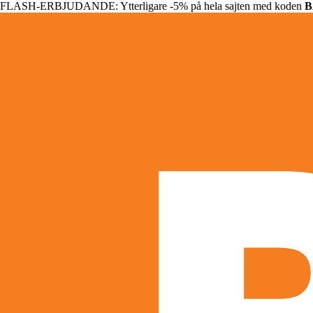
FLASH-ERBJUDANDE: Ytterligare -5% på hela sajten med koden
B