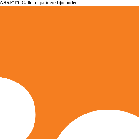
ASKET5
. Gäller ej partnererbjudanden