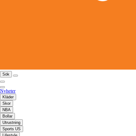
Sök
Nyheter
Kläder
Skor
NBA
Bollar
Utrustning
Sports US
Lifestyle