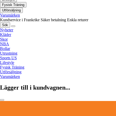
Fysisk Träning
Utförsäljning
Varumärken
Kundservice i Frankrike
Säker betalning
Enkla returer
Sök
Nyheter
Kläder
Skor
NBA
Bollar
Utrustning
Sports US
Lifestyle
Fysisk Träning
Utförsäljning
Varumärken
Lägger till i kundvagnen...