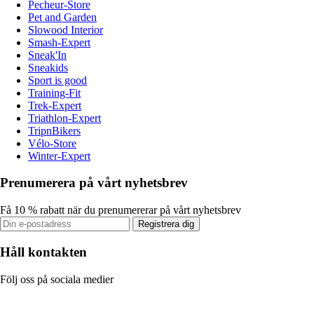
Pecheur-Store
Pet and Garden
Slowood Interior
Smash-Expert
Sneak'In
Sneakids
Sport is good
Training-Fit
Trek-Expert
Triathlon-Expert
TripnBikers
Vélo-Store
Winter-Expert
Prenumerera på vårt nyhetsbrev
Få 10 % rabatt när du prenumererar på vårt nyhetsbrev
Registrera dig
Håll kontakten
Följ oss på sociala medier