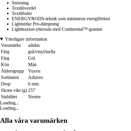
Snörning
Textilöverdel
Textilfoder
ENERGYRODS-teknik som minimerar energiförlust
Lightstrike Pro-dämpning
Lighttraxion-yttersula med Continental™-gummi
Ytterligare information
Varumärke
adidas
Färg
grå/vinyl/turfla
Färg
Grå
Kön
Män
Åldersgrupp
Vuxen
Sortiment
Adizero
Drop
6 mm
Skons vikt (g)
257
Stabilitet
Neutre
Loading...
Loading...
Alla våra varumärken