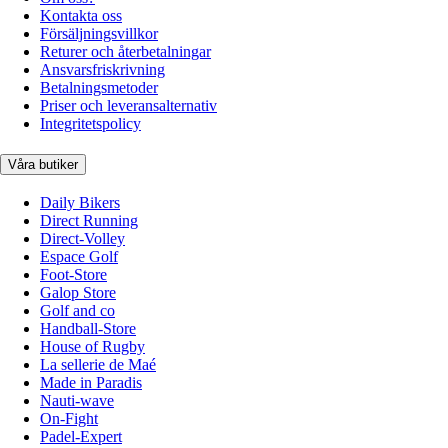
Kontakta oss
Försäljningsvillkor
Returer och återbetalningar
Ansvarsfriskrivning
Betalningsmetoder
Priser och leveransalternativ
Integritetspolicy
Våra butiker
Daily Bikers
Direct Running
Direct-Volley
Espace Golf
Foot-Store
Galop Store
Golf and co
Handball-Store
House of Rugby
La sellerie de Maé
Made in Paradis
Nauti-wave
On-Fight
Padel-Expert