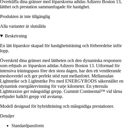
Överträffa dina gränser med löparskorna adidas Adizero Boston 13,
lätthet och prestation sammanfogade för hastighet.
Produkten är inte tillgänglig
Alla varianter är slutsålda
Beskrivning
En lätt löparskor skapad för hastighetsträning och förberedelse inför
lopp.
Överskrid dina gränser med lättheten och den dynamiska responsen
som erbjuds av löparskon adidas Adizero Boston 13. Utformad för
intensiva träningspass före den stora dagen, har den ett ventilerande
meshoverdel och ger perfekt stöd runt mellanfotet. Mellansulan
Lightstrike och Lightstrike Pro med ENERGYRODS säkerställer en
dynamisk energiåtervinning för varje kilometer. En yttersula
Lighttraxion ger mångsidigt grepp. Gummit Continental™ vid tårna
erbjuder halkfri grepp vid avstamp.
Modell designad för hybridträning och mångsidiga prestationer.
Detaljer
Standardpassform