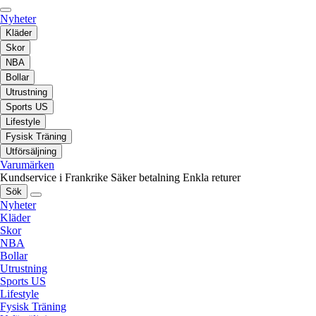
Nyheter
Kläder
Skor
NBA
Bollar
Utrustning
Sports US
Lifestyle
Fysisk Träning
Utförsäljning
Varumärken
Kundservice i Frankrike
Säker betalning
Enkla returer
Sök
Nyheter
Kläder
Skor
NBA
Bollar
Utrustning
Sports US
Lifestyle
Fysisk Träning