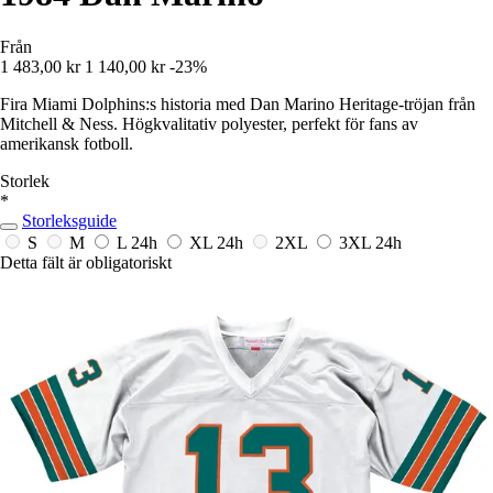
Från
1 483,00 kr
1 140,00 kr
-23%
Fira Miami Dolphins:s historia med Dan Marino Heritage-tröjan från
Mitchell & Ness. Högkvalitativ polyester, perfekt för fans av
amerikansk fotboll.
Storlek
*
Storleksguide
S
M
L
24h
XL
24h
2XL
3XL
24h
Detta fält är obligatoriskt