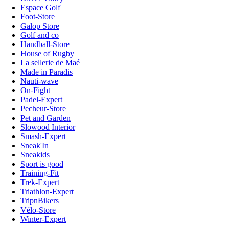
Espace Golf
Foot-Store
Galop Store
Golf and co
Handball-Store
House of Rugby
La sellerie de Maé
Made in Paradis
Nauti-wave
On-Fight
Padel-Expert
Pecheur-Store
Pet and Garden
Slowood Interior
Smash-Expert
Sneak'In
Sneakids
Sport is good
Training-Fit
Trek-Expert
Triathlon-Expert
TripnBikers
Vélo-Store
Winter-Expert