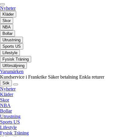
Nyheter
Kläder
Skor
NBA
Bollar
Utrustning
Sports US
Lifestyle
Fysisk Träning
Utförsäljning
Varumärken
Kundservice i Frankrike
Säker betalning
Enkla returer
Sök
Nyheter
Kläder
Skor
NBA
Bollar
Utrustning
Sports US
Lifestyle
Fysisk Träning