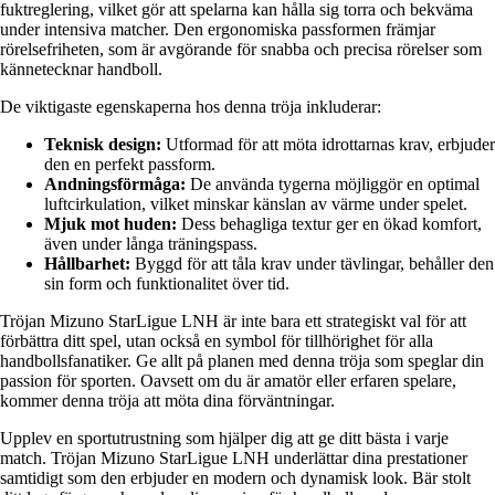
fuktreglering, vilket gör att spelarna kan hålla sig torra och bekväma
under intensiva matcher. Den ergonomiska passformen främjar
rörelsefriheten, som är avgörande för snabba och precisa rörelser som
kännetecknar handboll.
De viktigaste egenskaperna hos denna tröja inkluderar:
Teknisk design:
Utformad för att möta idrottarnas krav, erbjuder
den en perfekt passform.
Andningsförmåga:
De använda tygerna möjliggör en optimal
luftcirkulation, vilket minskar känslan av värme under spelet.
Mjuk mot huden:
Dess behagliga textur ger en ökad komfort,
även under långa träningspass.
Hållbarhet:
Byggd för att tåla krav under tävlingar, behåller den
sin form och funktionalitet över tid.
Tröjan Mizuno StarLigue LNH är inte bara ett strategiskt val för att
förbättra ditt spel, utan också en symbol för tillhörighet för alla
handbollsfanatiker. Ge allt på planen med denna tröja som speglar din
passion för sporten. Oavsett om du är amatör eller erfaren spelare,
kommer denna tröja att möta dina förväntningar.
Upplev en sportutrustning som hjälper dig att ge ditt bästa i varje
match. Tröjan Mizuno StarLigue LNH underlättar dina prestationer
samtidigt som den erbjuder en modern och dynamisk look. Bär stolt