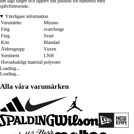
ditt lags färger och upplev din passion för handboll med
självförtroende.
Ytterligare information
Varumärke
Mizuno
Färg
svart/beige
Färg
Svart
Kön
Blandad
Åldersgrupp
Vuxen
Sortiment
LNH
Huvudsakligt material
polyester
Loading...
Loading...
Alla våra varumärken