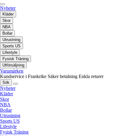
Nyheter
Kläder
Skor
NBA
Bollar
Utrustning
Sports US
Lifestyle
Fysisk Träning
Utförsäljning
Varumärken
Kundservice i Frankrike
Säker betalning
Enkla returer
Sök
Nyheter
Kläder
Skor
NBA
Bollar
Utrustning
Sports US
Lifestyle
Fysisk Träning