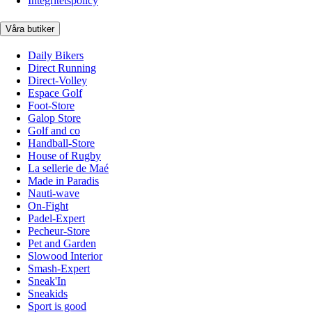
Integritetspolicy
Våra butiker
Daily Bikers
Direct Running
Direct-Volley
Espace Golf
Foot-Store
Galop Store
Golf and co
Handball-Store
House of Rugby
La sellerie de Maé
Made in Paradis
Nauti-wave
On-Fight
Padel-Expert
Pecheur-Store
Pet and Garden
Slowood Interior
Smash-Expert
Sneak'In
Sneakids
Sport is good