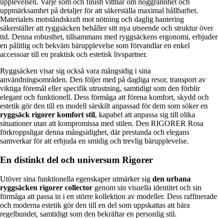
upplevelsen. Varje söm och finish vittnar om noggrannhet och
uppmärksamhet på detaljer för att säkerställa maximal hållbarhet.
Materialets motståndskraft mot nötning och daglig hantering
säkerställer att ryggsäcken behåller sitt nya utseende och struktur över
tid. Denna robusthet, tillsammans med ryggsäckens ergonomi, erbjuder
en pålitlig och bekväm bärupplevelse som förvandlar en enkel
accessoar till en praktisk och estetisk livspartner.
Ryggsäcken visar sig också vara mångsidig i sina
användningsområden. Den följer med på dagliga resor, transport av
viktiga föremål eller specifik utrustning, samtidigt som den förblir
elegant och funktionell. Dess förmåga att förena komfort, skydd och
estetik gör den till en modell särskilt anpassad för dem som söker en
ryggsäck rigorer komfort stil
, kapabel att anpassa sig till olika
situationer utan att kompromissa med stilen. Den RIGORER Rosa
förkroppsligar denna mångsidighet, där prestanda och elegans
samverkar för att erbjuda en smidig och trevlig bärupplevelse.
En distinkt del och universum Rigorer
Utöver sina funktionella egenskaper utmärker sig
den urbana
ryggsäcken rigorer collector
genom sin visuella identitet och sin
förmåga att passa in i en större kollektion av modeller. Dess raffinerade
och moderna estetik gör den till en del som uppskattas att bära
regelbundet, samtidigt som den bekräftar en personlig stil.