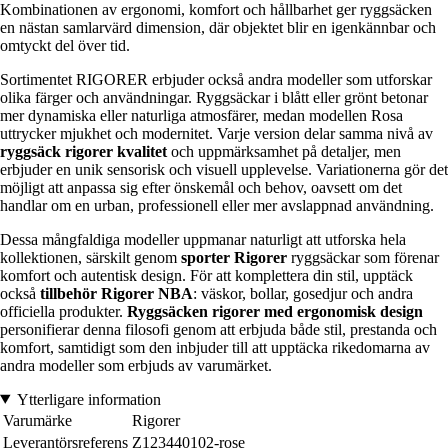
Kombinationen av ergonomi, komfort och hållbarhet ger ryggsäcken
en nästan samlarvärd dimension, där objektet blir en igenkännbar och
omtyckt del över tid.
Sortimentet RIGORER erbjuder också andra modeller som utforskar
olika färger och användningar. Ryggsäckar i blått eller grönt betonar
mer dynamiska eller naturliga atmosfärer, medan modellen Rosa
uttrycker mjukhet och modernitet. Varje version delar samma nivå av
ryggsäck rigorer kvalitet
och uppmärksamhet på detaljer, men
erbjuder en unik sensorisk och visuell upplevelse. Variationerna gör det
möjligt att anpassa sig efter önskemål och behov, oavsett om det
handlar om en urban, professionell eller mer avslappnad användning.
Dessa mångfaldiga modeller uppmanar naturligt att utforska hela
kollektionen, särskilt genom
sporter Rigorer
ryggsäckar som förenar
komfort och autentisk design. För att komplettera din stil, upptäck
också
tillbehör Rigorer NBA
: väskor, bollar, gosedjur och andra
officiella produkter.
Ryggsäcken rigorer med ergonomisk design
personifierar denna filosofi genom att erbjuda både stil, prestanda och
komfort, samtidigt som den inbjuder till att upptäcka rikedomarna av
andra modeller som erbjuds av varumärket.
Ytterligare information
Varumärke
Rigorer
Leverantörsreferens
Z123440102-rose