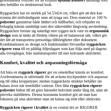
genomtänkta volymer för att erbjuda
optimal komfort
samtidigt som
den behåller en strukturerad look.
Ryggsäcken har en storlek på 54.53424 cm, vilket gör att den kan
rymma det nödvändigaste utan att tynga ner. Dess material av 100 %
polyester
garanterar både lätthet och hållbarhet, och erbjuder en
behaglig känsla samtidigt som den säkerställer långvarig användning.
Ryggsäcken formar sig naturligt mot ryggen tack vare en
ergonomisk
design
som är tänkt att fördela vikten på ett balanserat sätt, vilket gör
det lätt att transportera personliga tillhörigheter eller dokument.
Kombinationen av design och funktionalitet förvandlar
ryggsäcken
rigorer rosa
till en pålitlig följeslagare som kan följa med på dagens
alla övergångar, från stadstransporter till mer krävande aktiviteter.
Komfort, kvalitet och anpassningsförmåga
Att bära en
ryggsäck rigorer
ger en omedelbar känsla av komfort.
Axelremmarna är utformade för att avlasta tryckpunkter och anpassar
sig till olika kroppstyper, medan ryggsäckens struktur behåller sin
balans även när innehållet varierar. Den lätta
ryggsäcken rigorer
polyester
bidrar till att göra bärandet bekvämt under lång tid, utan att
påverka stabiliteten. Denna konstanta komfort gör att man kan
fokusera på sina aktiviteter utan att känna sig trött eller obekväm.
Ryggsäcken rigorer i kvalitet
är en central del av RIGORER