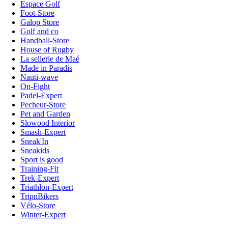
Espace Golf
Foot-Store
Galop Store
Golf and co
Handball-Store
House of Rugby
La sellerie de Maé
Made in Paradis
Nauti-wave
On-Fight
Padel-Expert
Pecheur-Store
Pet and Garden
Slowood Interior
Smash-Expert
Sneak'In
Sneakids
Sport is good
Training-Fit
Trek-Expert
Triathlon-Expert
TripnBikers
Vélo-Store
Winter-Expert