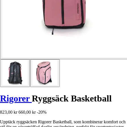
Rigorer
Ryggsäck Basketball
823,00 kr
660,00 kr
-20%
Upptäck ryggsäcken Rigorer Basketball, som kombinerar komfort och
stil för en oöverträffad daglig användning, perfekt för sportentusiaster.