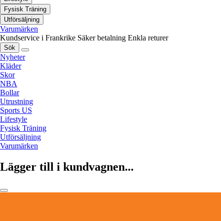
Fysisk Träning
Utförsäljning
Varumärken
Kundservice i Frankrike
Säker betalning
Enkla returer
Sök
Nyheter
Kläder
Skor
NBA
Bollar
Utrustning
Sports US
Lifestyle
Fysisk Träning
Utförsäljning
Varumärken
Lägger till i kundvagnen...