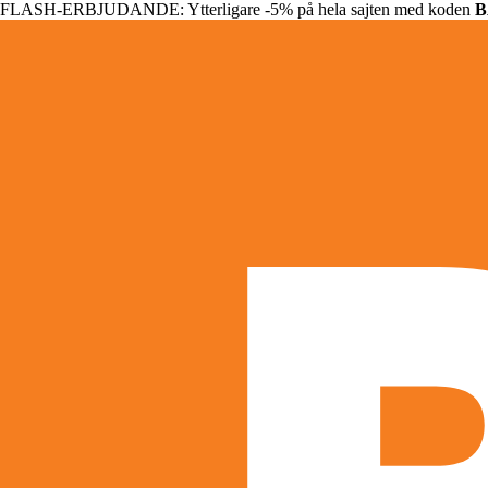
FLASH-ERBJUDANDE: Ytterligare -5% på hela sajten med koden
B