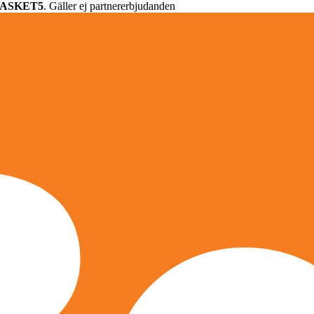
ASKET5
. Gäller ej partnererbjudanden