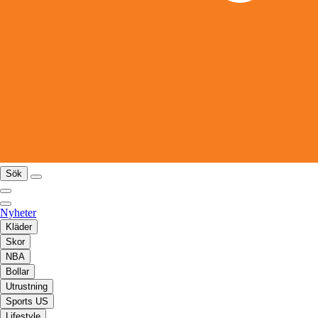
Sök
Nyheter
Kläder
Skor
NBA
Bollar
Utrustning
Sports US
Lifestyle