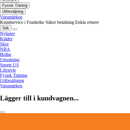
Fysisk Träning
Utförsäljning
Varumärken
Kundservice i Frankrike
Säker betalning
Enkla returer
Sök
Nyheter
Kläder
Skor
NBA
Bollar
Utrustning
Sports US
Lifestyle
Fysisk Träning
Utförsäljning
Varumärken
Lägger till i kundvagnen...