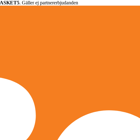
ASKET5
. Gäller ej partnererbjudanden