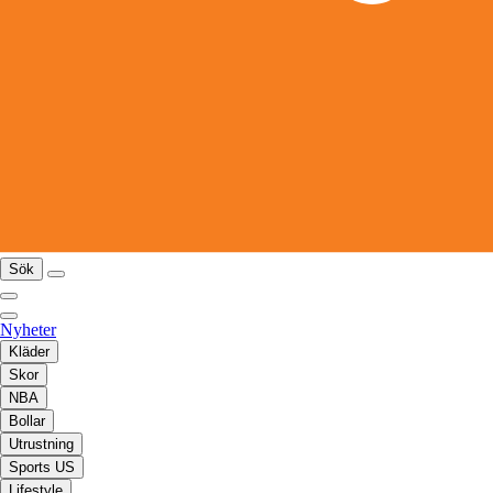
Sök
Nyheter
Kläder
Skor
NBA
Bollar
Utrustning
Sports US
Lifestyle