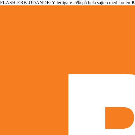
FLASH-ERBJUDANDE: Ytterligare -5% på hela sajten med koden
B