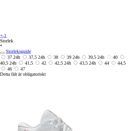
+-1
Storlek
*
Storleksguide
37
24h
37,5
24h
38
39
24h
39,5
24h
40
40,5
24h
41,5
42
42,5
24h
43,5
24h
44
44,5
46
47
Detta fält är obligatoriskt