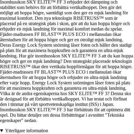
Inomhusskon SKY ELITE™ FF 3 erbjuder det dämpning och
stabilitet som behövs för att förbättra vertikalhoppet. Den gör det
möjligt att hoppa högre, samtidigt som den ger en mjuk landning för
maximal komfort. Den nya teknologin RISETRUSS™ som är
placerad på en strategisk plats i skon, gör att du kan hoppa högre och
erbjuder en mjuk landning för maximal komfort medan du spelar.
Fjäder-madrassen FF BLAST™ PLUS ECO i mellansulan ökar
återstudsen för att hoppa högre och ger en otroligt mjuk landning.
Deras Energy Lock System snörning låser foten och håller den stadigt
på plats för att maximera hoppkraften och garantera en ultra-mjuk
landning. Hur gör inomhusskon SKY ELITE™ FF 3 att du kan hoppa
högre och ger en mjuk landning? Den strategiskt placerade teknologin
RISETRUSS™ ökar den vertikala hoppförmågan för att hoppa högre.
Fjäder-madrassen FF BLAST™ PLUS ECO i mellansulan ökar
återstudsen för att hoppa högre och erbjuder en ultra-mjuk landning
efter varje hopp. Energy Lock System snörningen låser foten på plats
för att maximera hoppkraften och garantera en ultra-mjuk landning.
Vilka är de andra egenskaperna hos SKY ELITE™ FF 3? Denna sko
är designad för att förbättra vertikalhoppet. Vi har testat och förfinat
den i timmar på vårt sportvetenskapliga institut (ISS) i Japan.
Inomhusskon SKY ELITE™ FF 3 har förbättrats för att optimera ditt
spel. Du hittar detaljer om dessa förbättringar i avsnittet "Tekniska
egenskaper" nedan.
Ytterligare information