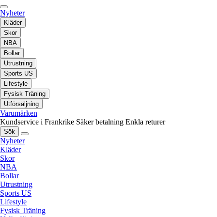
Nyheter
Kläder
Skor
NBA
Bollar
Utrustning
Sports US
Lifestyle
Fysisk Träning
Utförsäljning
Varumärken
Kundservice i Frankrike
Säker betalning
Enkla returer
Sök
Nyheter
Kläder
Skor
NBA
Bollar
Utrustning
Sports US
Lifestyle
Fysisk Träning