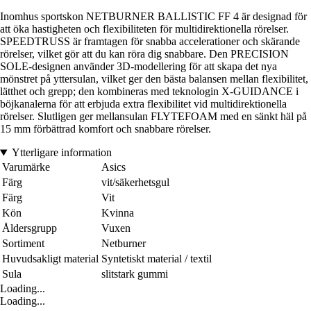
Inomhus sportskon NETBURNER BALLISTIC FF 4 är designad för
att öka hastigheten och flexibiliteten för multidirektionella rörelser.
SPEEDTRUSS är framtagen för snabba accelerationer och skärande
rörelser, vilket gör att du kan röra dig snabbare. Den PRECISION
SOLE-designen använder 3D-modellering för att skapa det nya
mönstret på yttersulan, vilket ger den bästa balansen mellan flexibilitet,
lätthet och grepp; den kombineras med teknologin X-GUIDANCE i
böjkanalerna för att erbjuda extra flexibilitet vid multidirektionella
rörelser. Slutligen ger mellansulan FLYTEFOAM med en sänkt häl på
15 mm förbättrad komfort och snabbare rörelser.
Ytterligare information
Varumärke
Asics
Färg
vit/säkerhetsgul
Färg
Vit
Kön
Kvinna
Åldersgrupp
Vuxen
Sortiment
Netburner
Huvudsakligt material
Syntetiskt material / textil
Sula
slitstark gummi
Loading...
Loading...