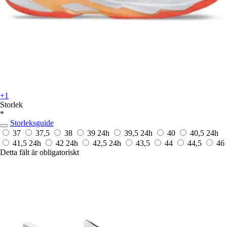
+1
Storlek
*
Storleksguide
37
37,5
38
39
24h
39,5
24h
40
40,5
24h
41,5
24h
42
24h
42,5
24h
43,5
44
44,5
46
Detta fält är obligatoriskt