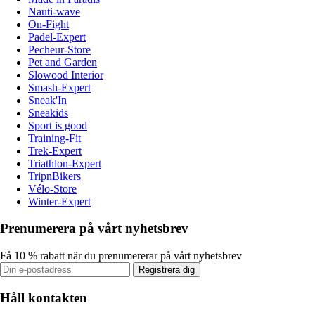
Nauti-wave
On-Fight
Padel-Expert
Pecheur-Store
Pet and Garden
Slowood Interior
Smash-Expert
Sneak'In
Sneakids
Sport is good
Training-Fit
Trek-Expert
Triathlon-Expert
TripnBikers
Vélo-Store
Winter-Expert
Prenumerera på vårt nyhetsbrev
Få 10 % rabatt när du prenumererar på vårt nyhetsbrev
Registrera dig
Håll kontakten