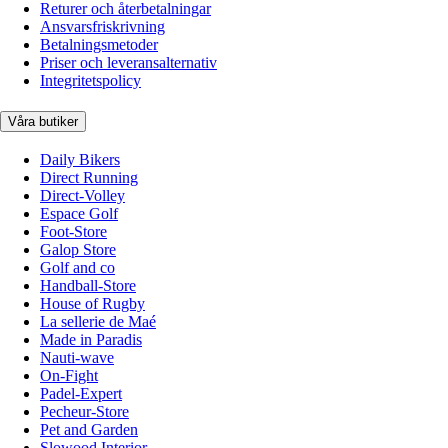
Returer och återbetalningar
Ansvarsfriskrivning
Betalningsmetoder
Priser och leveransalternativ
Integritetspolicy
Våra butiker
Daily Bikers
Direct Running
Direct-Volley
Espace Golf
Foot-Store
Galop Store
Golf and co
Handball-Store
House of Rugby
La sellerie de Maé
Made in Paradis
Nauti-wave
On-Fight
Padel-Expert
Pecheur-Store
Pet and Garden
Slowood Interior