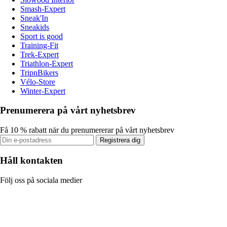
Smash-Expert
Sneak'In
Sneakids
Sport is good
Training-Fit
Trek-Expert
Triathlon-Expert
TripnBikers
Vélo-Store
Winter-Expert
Prenumerera på vårt nyhetsbrev
Få 10 % rabatt när du prenumererar på vårt nyhetsbrev
Registrera dig
Håll kontakten
Följ oss på sociala medier