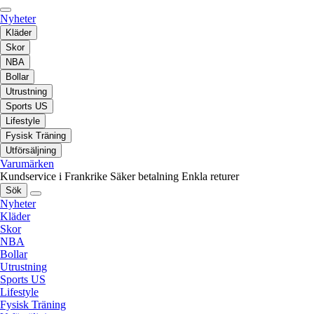
Nyheter
Kläder
Skor
NBA
Bollar
Utrustning
Sports US
Lifestyle
Fysisk Träning
Utförsäljning
Varumärken
Kundservice i Frankrike
Säker betalning
Enkla returer
Sök
Nyheter
Kläder
Skor
NBA
Bollar
Utrustning
Sports US
Lifestyle
Fysisk Träning