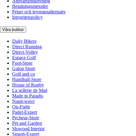
Ansvarsfriskrivning
Betalningsmetoder
Priser och leveransalternativ
Integritetspolicy
Våra butiker
Daily Bikers
Direct Running
Direct-Volley
Espace Golf
Foot-Store
Galop Store
Golf and co
Handball-Store
House of Rugby
La sellerie de Maé
Made in Paradis
Nauti-wave
On-Fight
Padel-Expert
Pecheur-Store
Pet and Garden
Slowood Interior
Smash-Expert