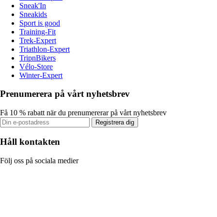
Sneak'In
Sneakids
Sport is good
Training-Fit
Trek-Expert
Triathlon-Expert
TripnBikers
Vélo-Store
Winter-Expert
Prenumerera på vårt nyhetsbrev
Få 10 % rabatt när du prenumererar på vårt nyhetsbrev
Registrera dig
Håll kontakten
Följ oss på sociala medier