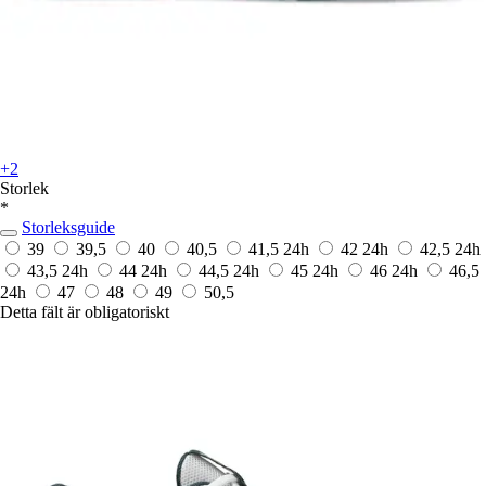
+2
Storlek
*
Storleksguide
39
39,5
40
40,5
41,5
24h
42
24h
42,5
24h
43,5
24h
44
24h
44,5
24h
45
24h
46
24h
46,5
24h
47
48
49
50,5
Detta fält är obligatoriskt