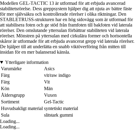
Modellen GEL-TACTIC 13 är utformad för att erbjuda avancerad
stabilitetsrörelse. Dess greppsystem hjälper dig att njuta av bättre fäste
för mer självsäkra och kontrollerade rörelser i olika riktningar. Den
STABLETRUSS-strukturen har en hög sidovägg som är utformad för
att stabilisera foten och ge stöd från framfoten till bakfoten vid laterala
rörelser. Den omslutande yttersulan förbättrar stabiliteten vid laterala
rörelser. Mönstren på yttersulan med cirkulära former och horisontella
skåror är utformade för att erbjuda avancerat grepp vid laterala rörelser.
De hjälper till att underlätta en snabb viktöverföring från mitten till
insidan för en mer balanserad känsla.
Ytterligare information
Varumärke
Asics
Färg
vit/raw indigo
Färg
Vit
Kön
Män
Åldersgrupp
Vuxen
Sortiment
Gel-Tactic
Huvudsakligt material
syntetiskt material
Sula
slitstark gummi
Loading...
Loading...