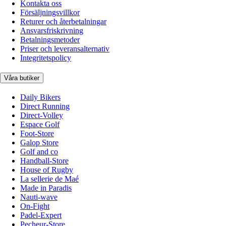
Kontakta oss
Försäljningsvillkor
Returer och återbetalningar
Ansvarsfriskrivning
Betalningsmetoder
Priser och leveransalternativ
Integritetspolicy
Våra butiker
Daily Bikers
Direct Running
Direct-Volley
Espace Golf
Foot-Store
Galop Store
Golf and co
Handball-Store
House of Rugby
La sellerie de Maé
Made in Paradis
Nauti-wave
On-Fight
Padel-Expert
Pecheur-Store