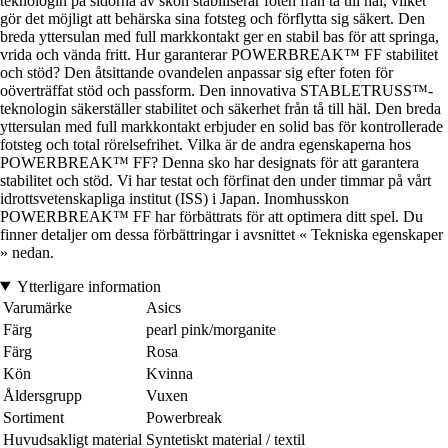
teknologin på sidorna av skon stabiliserar foten från tå till häl, vilket
gör det möjligt att behärska sina fotsteg och förflytta sig säkert. Den
breda yttersulan med full markkontakt ger en stabil bas för att springa,
vrida och vända fritt. Hur garanterar POWERBREAK™ FF stabilitet
och stöd? Den åtsittande ovandelen anpassar sig efter foten för
oöverträffat stöd och passform. Den innovativa STABLETRUSS™-
teknologin säkerställer stabilitet och säkerhet från tå till häl. Den breda
yttersulan med full markkontakt erbjuder en solid bas för kontrollerade
fotsteg och total rörelsefrihet. Vilka är de andra egenskaperna hos
POWERBREAK™ FF? Denna sko har designats för att garantera
stabilitet och stöd. Vi har testat och förfinat den under timmar på vårt
idrottsvetenskapliga institut (ISS) i Japan. Inomhusskon
POWERBREAK™ FF har förbättrats för att optimera ditt spel. Du
finner detaljer om dessa förbättringar i avsnittet « Tekniska egenskaper
» nedan.
Ytterligare information
Varumärke
Asics
Färg
pearl pink/morganite
Färg
Rosa
Kön
Kvinna
Åldersgrupp
Vuxen
Sortiment
Powerbreak
Huvudsakligt material
Syntetiskt material / textil