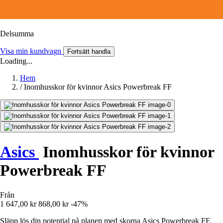
Delsumma
Visa min kundvagn
Fortsätt handla
Loading...
Hem
/
Inomhusskor för kvinnor Asics Powerbreak FF
Asics
Inomhusskor för kvinnor
Powerbreak FF
Från
1 647,00 kr
868,00 kr
-47%
Släpp lös din potential på planen med skorna Asics Powerbreak FF,