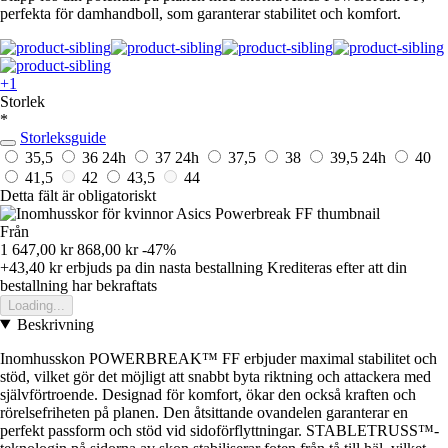
perfekta för damhandboll, som garanterar stabilitet och komfort.
+1
Storlek
*
Storleksguide
35,5
36
24h
37
24h
37,5
38
39,5
24h
40
41,5
42
43,5
44
Detta fält är obligatoriskt
Från
1 647,00 kr
868,00 kr
-47%
+43,40 kr
erbjuds pa din nasta bestallning
Krediteras efter att din
bestallning har bekraftats
Loading...
Beskrivning
Inomhusskon POWERBREAK™ FF erbjuder maximal stabilitet och
stöd, vilket gör det möjligt att snabbt byta riktning och attackera med
självförtroende. Designad för komfort, ökar den också kraften och
rörelsefriheten på planen. Den åtsittande ovandelen garanterar en
perfekt passform och stöd vid sidoförflyttningar. STABLETRUSS™-