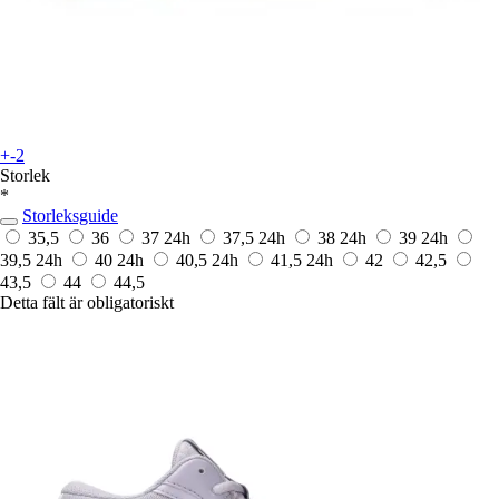
+-2
Storlek
*
Storleksguide
35,5
36
37
24h
37,5
24h
38
24h
39
24h
39,5
24h
40
24h
40,5
24h
41,5
24h
42
42,5
43,5
44
44,5
Detta fält är obligatoriskt