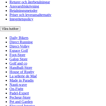
Returer och återbetalningar
Ansvarsfriskrivning
Betalningsmetoder
Priser och leveransalternativ
Integritetspolicy
Våra butiker
Daily Bikers
Direct Running
Direct-Volley
Espace Golf
Foot-Store
Galop Store
Golf and co
Handball-Store
House of Rugby
La sellerie de Maé
Made in Paradis
Nauti-wave
On-Fight
Padel-Expert
Pecheur-Store
Pet and Garden
Slowood Interior