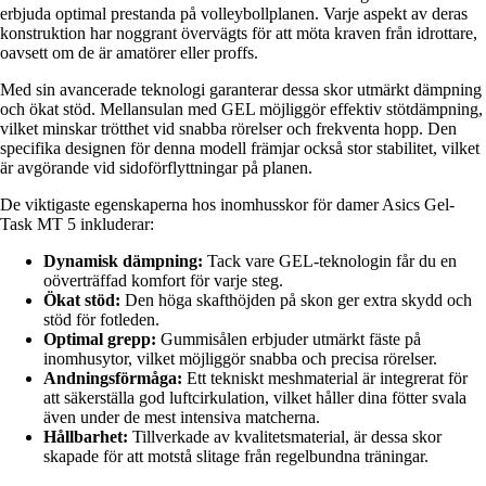
erbjuda optimal prestanda på volleybollplanen. Varje aspekt av deras
konstruktion har noggrant övervägts för att möta kraven från idrottare,
oavsett om de är amatörer eller proffs.
Med sin avancerade teknologi garanterar dessa skor utmärkt dämpning
och ökat stöd. Mellansulan med GEL möjliggör effektiv stötdämpning,
vilket minskar trötthet vid snabba rörelser och frekventa hopp. Den
specifika designen för denna modell främjar också stor stabilitet, vilket
är avgörande vid sidoförflyttningar på planen.
De viktigaste egenskaperna hos inomhusskor för damer Asics Gel-
Task MT 5 inkluderar:
Dynamisk dämpning:
Tack vare GEL-teknologin får du en
oöverträffad komfort för varje steg.
Ökat stöd:
Den höga skafthöjden på skon ger extra skydd och
stöd för fotleden.
Optimal grepp:
Gummisålen erbjuder utmärkt fäste på
inomhusytor, vilket möjliggör snabba och precisa rörelser.
Andningsförmåga:
Ett tekniskt meshmaterial är integrerat för
att säkerställa god luftcirkulation, vilket håller dina fötter svala
även under de mest intensiva matcherna.
Hållbarhet:
Tillverkade av kvalitetsmaterial, är dessa skor
skapade för att motstå slitage från regelbundna träningar.