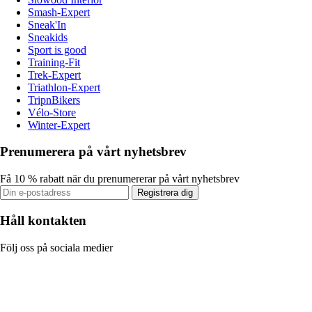
Smash-Expert
Sneak'In
Sneakids
Sport is good
Training-Fit
Trek-Expert
Triathlon-Expert
TripnBikers
Vélo-Store
Winter-Expert
Prenumerera på vårt nyhetsbrev
Få 10 % rabatt när du prenumererar på vårt nyhetsbrev
Registrera dig
Håll kontakten
Följ oss på sociala medier