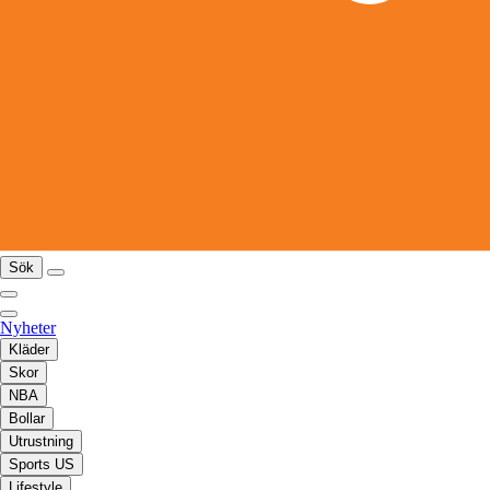
Sök
Nyheter
Kläder
Skor
NBA
Bollar
Utrustning
Sports US
Lifestyle