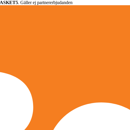
ASKET5
. Gäller ej partnererbjudanden