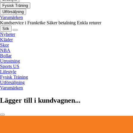
Fysisk Träning
Utförsäljning
Varumärken
Kundservice i Frankrike
Säker betalning
Enkla returer
Sök
Nyheter
Kläder
Skor
NBA
Bollar
Utrustning
Sports US
Lifestyle
Fysisk Träning
Utförsäljning
Varumärken
Lägger till i kundvagnen...