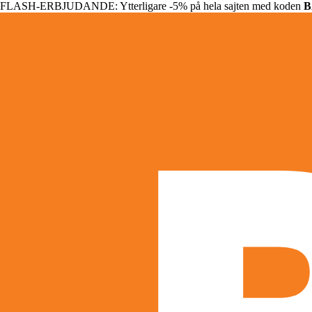
FLASH-ERBJUDANDE: Ytterligare -5% på hela sajten med koden
B