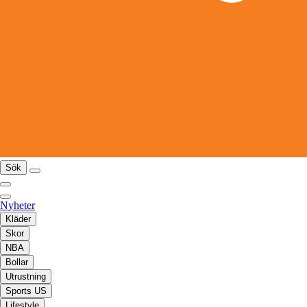
Sök
Nyheter
Kläder
Skor
NBA
Bollar
Utrustning
Sports US
Lifestyle