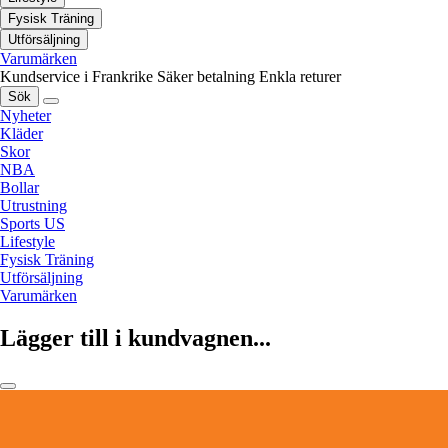
Fysisk Träning
Utförsäljning
Varumärken
Kundservice i Frankrike
Säker betalning
Enkla returer
Sök
Nyheter
Kläder
Skor
NBA
Bollar
Utrustning
Sports US
Lifestyle
Fysisk Träning
Utförsäljning
Varumärken
Lägger till i kundvagnen...