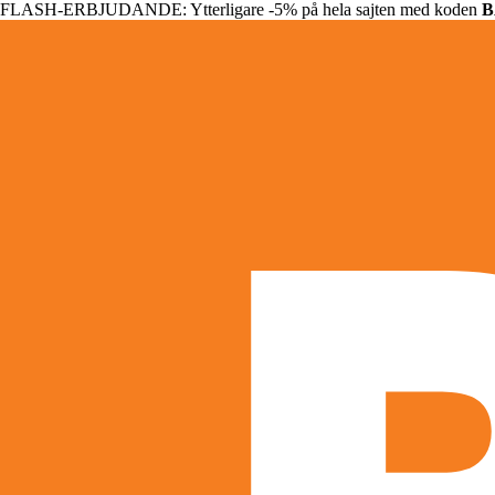
FLASH-ERBJUDANDE: Ytterligare -5% på hela sajten med koden
B