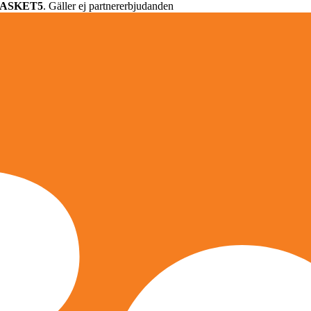
ASKET5
. Gäller ej partnererbjudanden