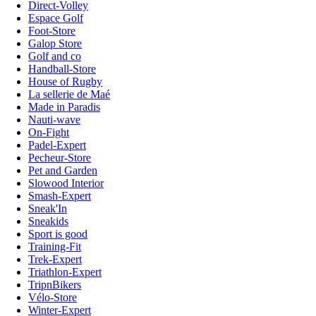
Direct-Volley
Espace Golf
Foot-Store
Galop Store
Golf and co
Handball-Store
House of Rugby
La sellerie de Maé
Made in Paradis
Nauti-wave
On-Fight
Padel-Expert
Pecheur-Store
Pet and Garden
Slowood Interior
Smash-Expert
Sneak'In
Sneakids
Sport is good
Training-Fit
Trek-Expert
Triathlon-Expert
TripnBikers
Vélo-Store
Winter-Expert