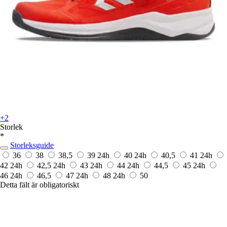
+2
Storlek
*
Storleksguide
36
38
38,5
39
24h
40
24h
40,5
41
24h
42
24h
42,5
24h
43
24h
44
24h
44,5
45
24h
46
24h
46,5
47
24h
48
24h
50
Detta fält är obligatoriskt