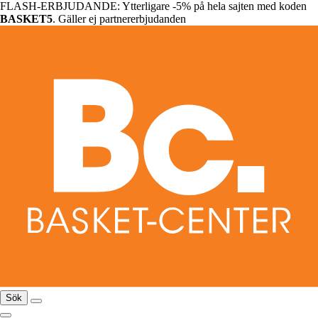
FLASH-ERBJUDANDE: Ytterligare -5% på hela sajten med koden
BASKET5
. Gäller ej partnererbjudanden
Sök