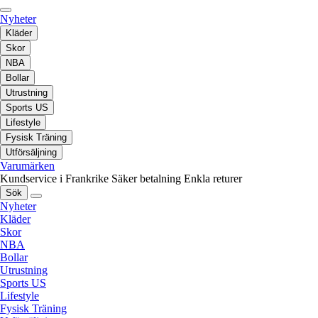
Nyheter
Kläder
Skor
NBA
Bollar
Utrustning
Sports US
Lifestyle
Fysisk Träning
Utförsäljning
Varumärken
Kundservice i Frankrike
Säker betalning
Enkla returer
Sök
Nyheter
Kläder
Skor
NBA
Bollar
Utrustning
Sports US
Lifestyle
Fysisk Träning