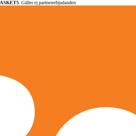
ASKET5
. Gäller ej partnererbjudanden