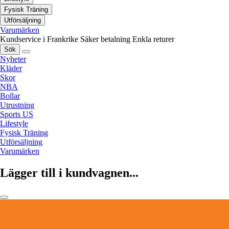
Fysisk Träning
Utförsäljning
Varumärken
Kundservice i Frankrike
Säker betalning
Enkla returer
Sök
Nyheter
Kläder
Skor
NBA
Bollar
Utrustning
Sports US
Lifestyle
Fysisk Träning
Utförsäljning
Varumärken
Lägger till i kundvagnen...