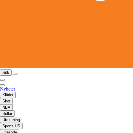
Sök
Nyheter
Kläder
Skor
NBA
Bollar
Utrustning
Sports US
Lifestyle