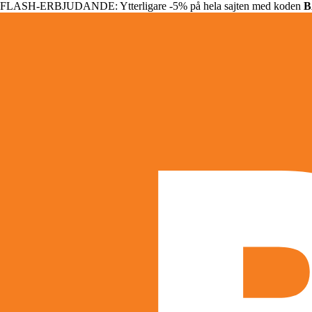
FLASH-ERBJUDANDE: Ytterligare -5% på hela sajten med koden
B