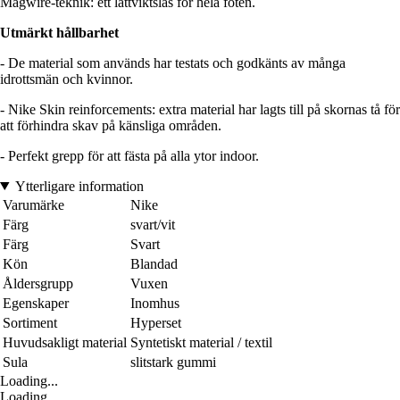
Magwire-teknik: ett lättviktslås för hela foten.
Utmärkt hållbarhet
- De material som används har testats och godkänts av många
idrottsmän och kvinnor.
- Nike Skin reinforcements: extra material har lagts till på skornas tå för
att förhindra skav på känsliga områden.
- Perfekt grepp för att fästa på alla ytor indoor.
Ytterligare information
Varumärke
Nike
Färg
svart/vit
Färg
Svart
Kön
Blandad
Åldersgrupp
Vuxen
Egenskaper
Inomhus
Sortiment
Hyperset
Huvudsakligt material
Syntetiskt material / textil
Sula
slitstark gummi
Loading...
Loading...