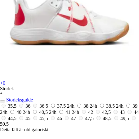
+0
Storlek
*
Storleksguide
35,5
36
36,5
37,5
24h
38
24h
38,5
24h
39
24h
40
24h
40,5
24h
41
24h
42
42,5
43
44
44,5
45
45,5
46
47
47,5
48,5
49,5
50,5
Detta fält är obligatoriskt