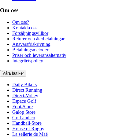
Om oss
Om oss?
Kontakta oss
Försäljningsvillkor
Returer och återbetalningar
Ansvarsfriskrivning
Betalningsmetoder
Priser och leveransalternativ
Integritetspolicy
Våra butiker
Daily Bikers
Direct Running
Direct-Volley
Espace Golf
Foot-Store
Galop Store
Golf and co
Handball-Store
House of Rugby
La sellerie de Maé