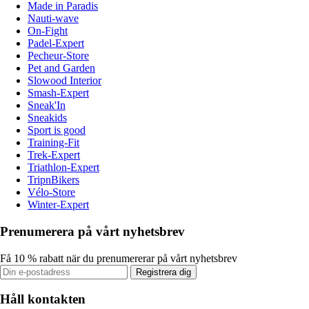
Made in Paradis
Nauti-wave
On-Fight
Padel-Expert
Pecheur-Store
Pet and Garden
Slowood Interior
Smash-Expert
Sneak'In
Sneakids
Sport is good
Training-Fit
Trek-Expert
Triathlon-Expert
TripnBikers
Vélo-Store
Winter-Expert
Prenumerera på vårt nyhetsbrev
Få 10 % rabatt när du prenumererar på vårt nyhetsbrev
Registrera dig
Håll kontakten