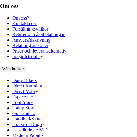
Om oss
Om oss?
Kontakta oss
Försäljningsvillkor
Returer och återbetalningar
Ansvarsfriskrivning
Betalningsmetoder
Priser och leveransalternativ
Integritetspolicy
Våra butiker
Daily Bikers
Direct Running
Direct-Volley
Espace Golf
Foot-Store
Galop Store
Golf and co
Handball-Store
House of Rugby
La sellerie de Maé
Made in Paradis