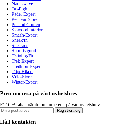
Nauti-wave
On-Fight
Padel-Expert
Pecheur-Store
Pet and Garden
Slowood Interior
Smash-Expert
Sneak'In
Sneakids
Sport is good
Training-Fit
Trek-Expert
Triathlon-Expert
TripnBikers
Vélo-Store
Winter-Expert
Prenumerera på vårt nyhetsbrev
Få 10 % rabatt när du prenumererar på vårt nyhetsbrev
Registrera dig
Håll kontakten