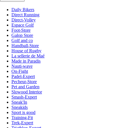
Daily Bikers
Direct Running
Direct-Volley
Espace Golf
Foot-Store
Galop Store
Golf and co
Handball-Store
House of Rugby
La sellerie de Maé
Made in Paradis
Nauti-wave
On-Fight
Padel-Expert
Pecheur-Store
Pet and Garden
Slowood Interior
Smash-Expert
Sneak'In
Sneakids
Sport is good
Training-Fit
Trek-Expert
Triathlon-Expert