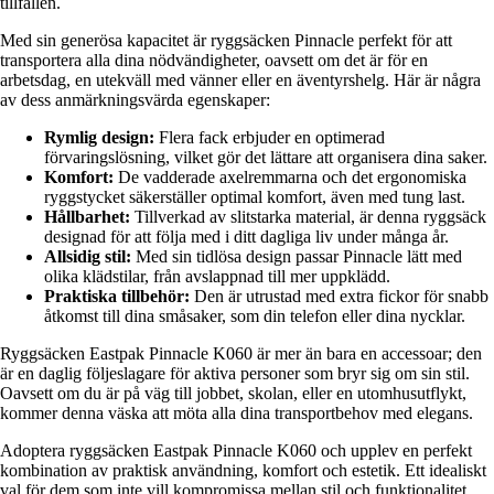
tillfällen.
Med sin generösa kapacitet är ryggsäcken Pinnacle perfekt för att
transportera alla dina nödvändigheter, oavsett om det är för en
arbetsdag, en utekväll med vänner eller en äventyrshelg. Här är några
av dess anmärkningsvärda egenskaper:
Rymlig design:
Flera fack erbjuder en optimerad
förvaringslösning, vilket gör det lättare att organisera dina saker.
Komfort:
De vadderade axelremmarna och det ergonomiska
ryggstycket säkerställer optimal komfort, även med tung last.
Hållbarhet:
Tillverkad av slitstarka material, är denna ryggsäck
designad för att följa med i ditt dagliga liv under många år.
Allsidig stil:
Med sin tidlösa design passar Pinnacle lätt med
olika klädstilar, från avslappnad till mer uppklädd.
Praktiska tillbehör:
Den är utrustad med extra fickor för snabb
åtkomst till dina småsaker, som din telefon eller dina nycklar.
Ryggsäcken Eastpak Pinnacle K060 är mer än bara en accessoar; den
är en daglig följeslagare för aktiva personer som bryr sig om sin stil.
Oavsett om du är på väg till jobbet, skolan, eller en utomhusutflykt,
kommer denna väska att möta alla dina transportbehov med elegans.
Adoptera ryggsäcken Eastpak Pinnacle K060 och upplev en perfekt
kombination av praktisk användning, komfort och estetik. Ett idealiskt
val för dem som inte vill kompromissa mellan stil och funktionalitet.