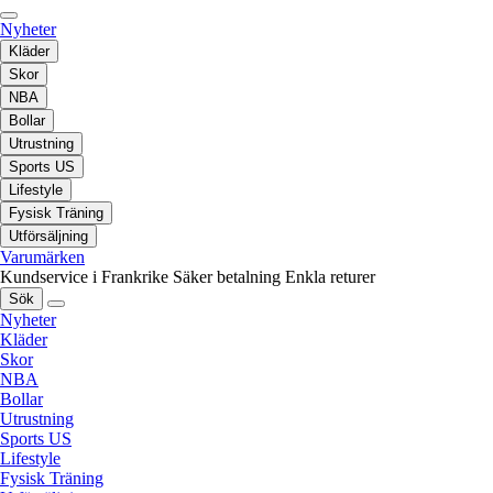
Nyheter
Kläder
Skor
NBA
Bollar
Utrustning
Sports US
Lifestyle
Fysisk Träning
Utförsäljning
Varumärken
Kundservice i Frankrike
Säker betalning
Enkla returer
Sök
Nyheter
Kläder
Skor
NBA
Bollar
Utrustning
Sports US
Lifestyle
Fysisk Träning