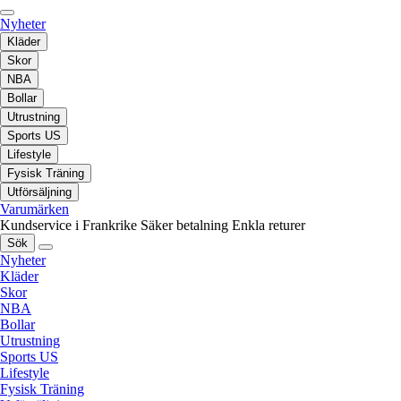
Nyheter
Kläder
Skor
NBA
Bollar
Utrustning
Sports US
Lifestyle
Fysisk Träning
Utförsäljning
Varumärken
Kundservice i Frankrike
Säker betalning
Enkla returer
Sök
Nyheter
Kläder
Skor
NBA
Bollar
Utrustning
Sports US
Lifestyle
Fysisk Träning