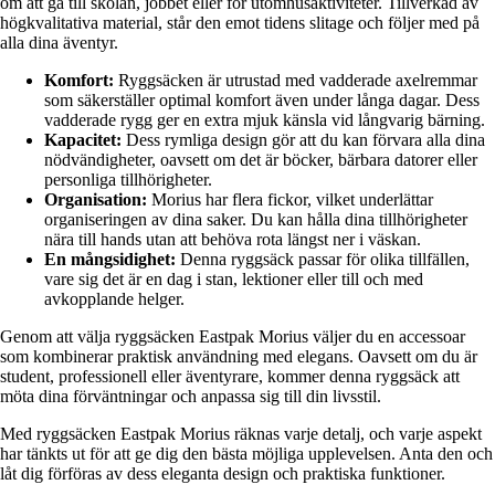
om att gå till skolan, jobbet eller för utomhusaktiviteter. Tillverkad av
högkvalitativa material, står den emot tidens slitage och följer med på
alla dina äventyr.
Komfort:
Ryggsäcken är utrustad med vadderade axelremmar
som säkerställer optimal komfort även under långa dagar. Dess
vadderade rygg ger en extra mjuk känsla vid långvarig bärning.
Kapacitet:
Dess rymliga design gör att du kan förvara alla dina
nödvändigheter, oavsett om det är böcker, bärbara datorer eller
personliga tillhörigheter.
Organisation:
Morius har flera fickor, vilket underlättar
organiseringen av dina saker. Du kan hålla dina tillhörigheter
nära till hands utan att behöva rota längst ner i väskan.
En mångsidighet:
Denna ryggsäck passar för olika tillfällen,
vare sig det är en dag i stan, lektioner eller till och med
avkopplande helger.
Genom att välja ryggsäcken Eastpak Morius väljer du en accessoar
som kombinerar praktisk användning med elegans. Oavsett om du är
student, professionell eller äventyrare, kommer denna ryggsäck att
möta dina förväntningar och anpassa sig till din livsstil.
Med ryggsäcken Eastpak Morius räknas varje detalj, och varje aspekt
har tänkts ut för att ge dig den bästa möjliga upplevelsen. Anta den och
låt dig förföras av dess eleganta design och praktiska funktioner.