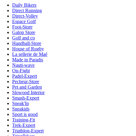
Daily Bikers
Direct Running
Direct-Volley
Espace Golf
Foot-Store
Galop Store
Golf and co
Handball-Store
House of Rugby
La sellerie de Maé
Made in Paradis
Nauti-wave
On-Fight
Padel-Expert
Pecheur-Store
Pet and Garden
Slowood Interior
Smash-Expert
Sneak'In
Sneakids
Sport is good
Training-Fit
Trek-Expert
Triathlon-Expert