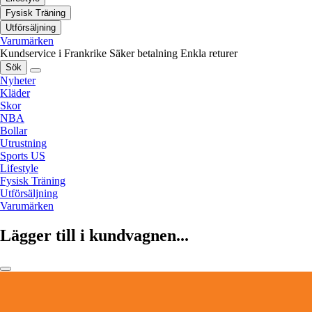
Fysisk Träning
Utförsäljning
Varumärken
Kundservice i Frankrike
Säker betalning
Enkla returer
Sök
Nyheter
Kläder
Skor
NBA
Bollar
Utrustning
Sports US
Lifestyle
Fysisk Träning
Utförsäljning
Varumärken
Lägger till i kundvagnen...