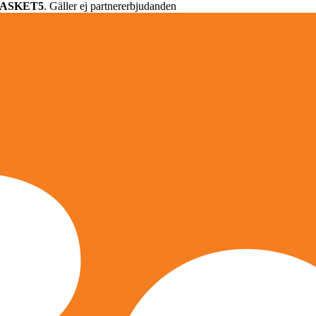
ASKET5
. Gäller ej partnererbjudanden