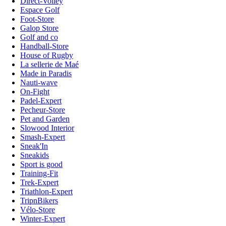
Direct-Volley
Espace Golf
Foot-Store
Galop Store
Golf and co
Handball-Store
House of Rugby
La sellerie de Maé
Made in Paradis
Nauti-wave
On-Fight
Padel-Expert
Pecheur-Store
Pet and Garden
Slowood Interior
Smash-Expert
Sneak'In
Sneakids
Sport is good
Training-Fit
Trek-Expert
Triathlon-Expert
TripnBikers
Vélo-Store
Winter-Expert