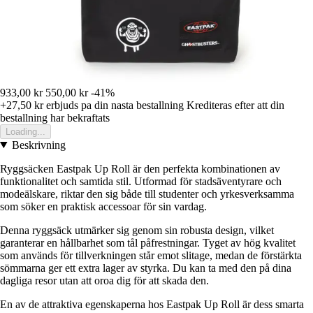
933,00 kr
550,00 kr
-41%
+27,50 kr
erbjuds pa din nasta bestallning
Krediteras efter att din
bestallning har bekraftats
Loading...
Beskrivning
Ryggsäcken Eastpak Up Roll är den perfekta kombinationen av
funktionalitet och samtida stil. Utformad för stadsäventyrare och
modeälskare, riktar den sig både till studenter och yrkesverksamma
som söker en praktisk accessoar för sin vardag.
Denna ryggsäck utmärker sig genom sin robusta design, vilket
garanterar en hållbarhet som tål påfrestningar. Tyget av hög kvalitet
som används för tillverkningen står emot slitage, medan de förstärkta
sömmarna ger ett extra lager av styrka. Du kan ta med den på dina
dagliga resor utan att oroa dig för att skada den.
En av de attraktiva egenskaperna hos Eastpak Up Roll är dess smarta