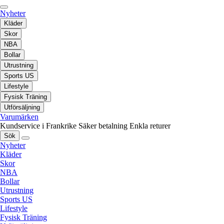
Nyheter
Kläder
Skor
NBA
Bollar
Utrustning
Sports US
Lifestyle
Fysisk Träning
Utförsäljning
Varumärken
Kundservice i Frankrike
Säker betalning
Enkla returer
Sök
Nyheter
Kläder
Skor
NBA
Bollar
Utrustning
Sports US
Lifestyle
Fysisk Träning