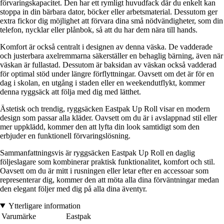
förvaringskapacitet. Den har ett rymligt huvudfack där du enkelt kan
stoppa in din bärbara dator, böcker eller arbetsmaterial. Dessutom ger
extra fickor dig möjlighet att förvara dina små nödvändigheter, som din
telefon, nycklar eller plånbok, så att du har dem nära till hands.
Komfort är också centralt i designen av denna väska. De vadderade
och justerbara axelremmarna säkerställer en behaglig bärning, även när
väskan är fullastad. Dessutom är baksidan av väskan också vadderad
för optimal stöd under längre förflyttningar. Oavsett om det är för en
dag i skolan, en utgång i staden eller en weekendutflykt, kommer
denna ryggsäck att följa med dig med lätthet.
Ästetisk och trendig, ryggsäcken Eastpak Up Roll visar en modern
design som passar alla kläder. Oavsett om du är i avslappnad stil eller
mer uppklädd, kommer den att lyfta din look samtidigt som den
erbjuder en funktionell förvaringslösning.
Sammanfattningsvis är ryggsäcken Eastpak Up Roll en daglig
följeslagare som kombinerar praktisk funktionalitet, komfort och stil.
Oavsett om du är mitt i rusningen eller letar efter en accessoar som
representerar dig, kommer den att möta alla dina förväntningar medan
den elegant följer med dig på alla dina äventyr.
Ytterligare information
Varumärke
Eastpak