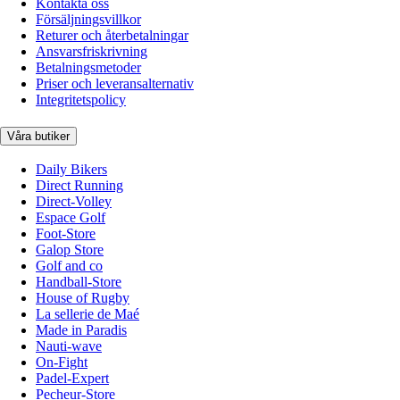
Kontakta oss
Försäljningsvillkor
Returer och återbetalningar
Ansvarsfriskrivning
Betalningsmetoder
Priser och leveransalternativ
Integritetspolicy
Våra butiker
Daily Bikers
Direct Running
Direct-Volley
Espace Golf
Foot-Store
Galop Store
Golf and co
Handball-Store
House of Rugby
La sellerie de Maé
Made in Paradis
Nauti-wave
On-Fight
Padel-Expert
Pecheur-Store