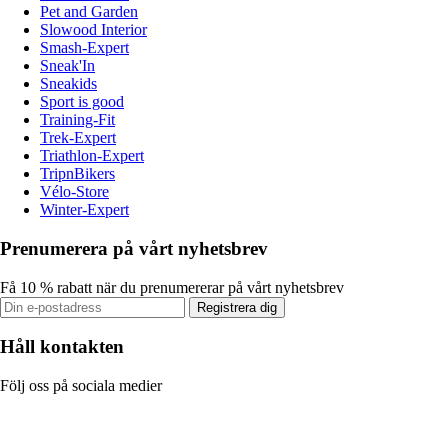
Pet and Garden
Slowood Interior
Smash-Expert
Sneak'In
Sneakids
Sport is good
Training-Fit
Trek-Expert
Triathlon-Expert
TripnBikers
Vélo-Store
Winter-Expert
Prenumerera på vårt nyhetsbrev
Få 10 % rabatt när du prenumererar på vårt nyhetsbrev
Registrera dig
Håll kontakten
Följ oss på sociala medier