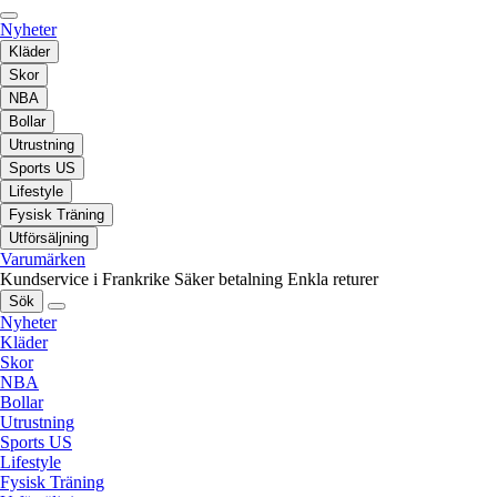
Nyheter
Kläder
Skor
NBA
Bollar
Utrustning
Sports US
Lifestyle
Fysisk Träning
Utförsäljning
Varumärken
Kundservice i Frankrike
Säker betalning
Enkla returer
Sök
Nyheter
Kläder
Skor
NBA
Bollar
Utrustning
Sports US
Lifestyle
Fysisk Träning