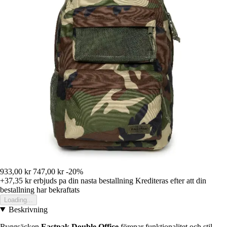
933,00 kr
747,00 kr
-20%
+37,35 kr
erbjuds pa din nasta bestallning
Krediteras efter att din
bestallning har bekraftats
Loading...
Beskrivning
Ryggsäcken
Eastpak Double Office
förenar funktionalitet och stil,