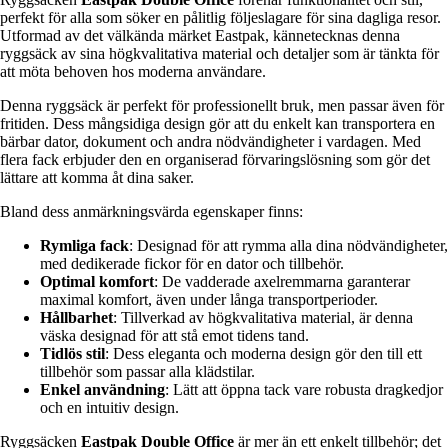
perfekt för alla som söker en pålitlig följeslagare för sina dagliga resor.
Utformad av det välkända märket Eastpak, kännetecknas denna
ryggsäck av sina högkvalitativa material och detaljer som är tänkta för
att möta behoven hos moderna användare.
Denna ryggsäck är perfekt för professionellt bruk, men passar även för
fritiden. Dess mångsidiga design gör att du enkelt kan transportera en
bärbar dator, dokument och andra nödvändigheter i vardagen. Med
flera fack erbjuder den en organiserad förvaringslösning som gör det
lättare att komma åt dina saker.
Bland dess anmärkningsvärda egenskaper finns:
Rymliga fack
: Designad för att rymma alla dina nödvändigheter,
med dedikerade fickor för en dator och tillbehör.
Optimal komfort
: De vadderade axelremmarna garanterar
maximal komfort, även under långa transportperioder.
Hållbarhet
: Tillverkad av högkvalitativa material, är denna
väska designad för att stå emot tidens tand.
Tidlös stil
: Dess eleganta och moderna design gör den till ett
tillbehör som passar alla klädstilar.
Enkel användning
: Lätt att öppna tack vare robusta dragkedjor
och en intuitiv design.
Ryggsäcken
Eastpak Double Office
är mer än ett enkelt tillbehör; det