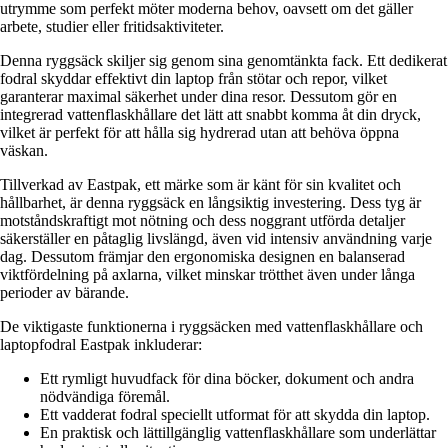
utrymme som perfekt möter moderna behov, oavsett om det gäller
arbete, studier eller fritidsaktiviteter.
Denna ryggsäck skiljer sig genom sina genomtänkta fack. Ett dedikerat
fodral skyddar effektivt din laptop från stötar och repor, vilket
garanterar maximal säkerhet under dina resor. Dessutom gör en
integrerad vattenflaskhållare det lätt att snabbt komma åt din dryck,
vilket är perfekt för att hålla sig hydrerad utan att behöva öppna
väskan.
Tillverkad av Eastpak, ett märke som är känt för sin kvalitet och
hållbarhet, är denna ryggsäck en långsiktig investering. Dess tyg är
motståndskraftigt mot nötning och dess noggrant utförda detaljer
säkerställer en påtaglig livslängd, även vid intensiv användning varje
dag. Dessutom främjar den ergonomiska designen en balanserad
viktfördelning på axlarna, vilket minskar trötthet även under långa
perioder av bärande.
De viktigaste funktionerna i ryggsäcken med vattenflaskhållare och
laptopfodral Eastpak inkluderar:
Ett rymligt huvudfack för dina böcker, dokument och andra
nödvändiga föremål.
Ett vadderat fodral speciellt utformat för att skydda din laptop.
En praktisk och lättillgänglig vattenflaskhållare som underlättar