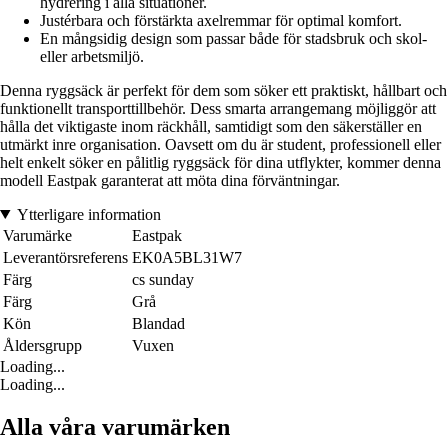
hydrering i alla situationer.
Justérbara och förstärkta axelremmar för optimal komfort.
En mångsidig design som passar både för stadsbruk och skol-
eller arbetsmiljö.
Denna ryggsäck är perfekt för dem som söker ett praktiskt, hållbart och
funktionellt transporttillbehör. Dess smarta arrangemang möjliggör att
hålla det viktigaste inom räckhåll, samtidigt som den säkerställer en
utmärkt inre organisation. Oavsett om du är student, professionell eller
helt enkelt söker en pålitlig ryggsäck för dina utflykter, kommer denna
modell Eastpak garanterat att möta dina förväntningar.
Ytterligare information
Varumärke
Eastpak
Leverantörsreferens
EK0A5BL31W7
Färg
cs sunday
Färg
Grå
Kön
Blandad
Åldersgrupp
Vuxen
Loading...
Loading...
Alla våra varumärken