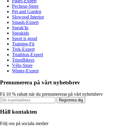
Padel-Expert
Pecheur-Store
Pet and Garden
Slowood Interior
Smash-Expert
Sneak'In
Sneakids
Sport is good
Training-Fit
Trek-Expert
Triathlon-Expert
TripnBikers
Vélo-Store
Winter-Expert
Prenumerera på vårt nyhetsbrev
Få 10 % rabatt när du prenumererar på vårt nyhetsbrev
Registrera dig
Håll kontakten
Följ oss på sociala medier