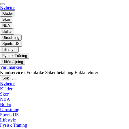
Nyheter
Kläder
Skor
NBA
Bollar
Utrustning
Sports US
Lifestyle
Fysisk Träning
Utförsäljning
Varumärken
Kundservice i Frankrike
Säker betalning
Enkla returer
Sök
Nyheter
Kläder
Skor
NBA
Bollar
Utrustning
Sports US
Lifestyle
Fysisk Träning